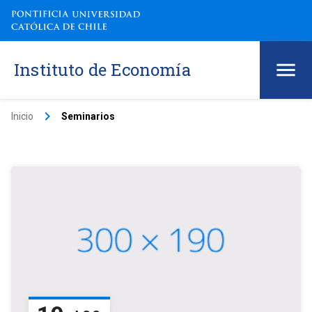
Instituto de Economía
keyboard_arrow_right
Inicio
Seminarios