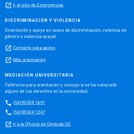
launch
Ir al sitio de Emergencias
DISCRIMINACIÓN Y VIOLENCIA
Orientación y apoyo en casos de discriminación, violencia de
género o violencia sexual.
launch
Contacto para apoyo
launch
Más orientación
MEDIACIÓN UNIVERSITARIA
Teléfonos para orientación y consejo si se ha vulnerado
alguno de tus derechos en la universidad.
phone
(56)95504 1691
phone
(56)95504 1247
launch
Ir a la Oficina de Ombuds UC