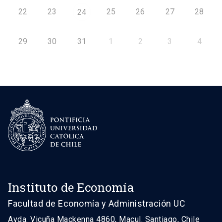
22
23
25
26
27
28
24
29
30
31
1
2
3
4
Instituto de Economía
Facultad de Economía y Administración UC
Avda. Vicuña Mackenna 4860, Macul. Santiago, Chile