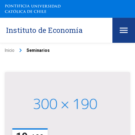
Instituto de Economía
keyboard_arrow_right
Inicio
Seminarios