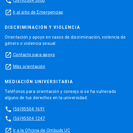
phone
(56)95504 5000
launch
Ir al sitio de Emergencias
DISCRIMINACIÓN Y VIOLENCIA
Orientación y apoyo en casos de discriminación, violencia de
género o violencia sexual.
launch
Contacto para apoyo
launch
Más orientación
MEDIACIÓN UNIVERSITARIA
Teléfonos para orientación y consejo si se ha vulnerado
alguno de tus derechos en la universidad.
phone
(56)95504 1691
phone
(56)95504 1247
launch
Ir a la Oficina de Ombuds UC