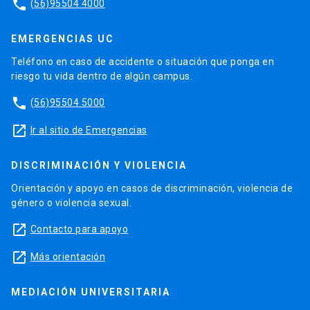
phone
(56)95504 4000
EMERGENCIAS UC
Teléfono en caso de accidente o situación que ponga en
riesgo tu vida dentro de algún campus.
phone
(56)95504 5000
launch
Ir al sitio de Emergencias
DISCRIMINACIÓN Y VIOLENCIA
Orientación y apoyo en casos de discriminación, violencia de
género o violencia sexual.
launch
Contacto para apoyo
launch
Más orientación
MEDIACIÓN UNIVERSITARIA