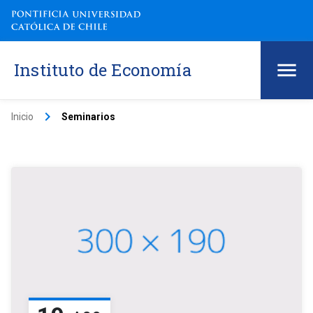
Instituto de Economía
keyboard_arrow_right
Inicio
Seminarios