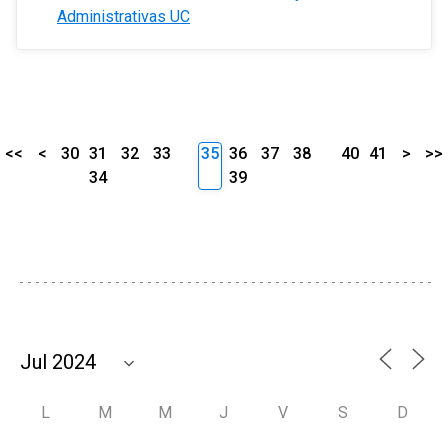
Administrativas UC
<<
<
30
31
32
33
35
36
37
38
40
41
>
>>
34
39
L
M
M
J
V
S
D