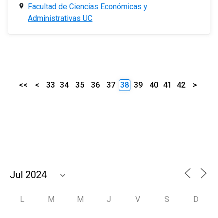
Facultad de Ciencias Económicas y
Administrativas UC
<<
<
33
34
35
36
37
38
39
40
41
42
>
L
M
M
J
V
S
D