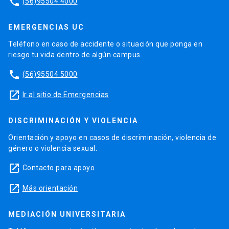
phone
(56)95504 4000
EMERGENCIAS UC
Teléfono en caso de accidente o situación que ponga en
riesgo tu vida dentro de algún campus.
phone
(56)95504 5000
launch
Ir al sitio de Emergencias
DISCRIMINACIÓN Y VIOLENCIA
Orientación y apoyo en casos de discriminación, violencia de
género o violencia sexual.
launch
Contacto para apoyo
launch
Más orientación
MEDIACIÓN UNIVERSITARIA