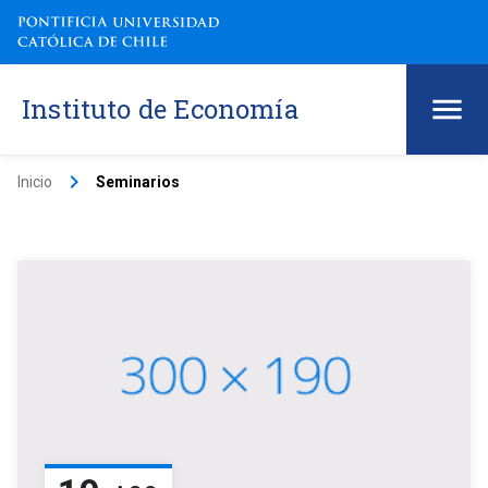
Instituto de Economía
keyboard_arrow_right
Inicio
Seminarios