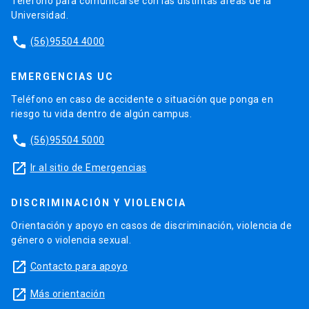
Teléfono para comunicarse con las distintas áreas de la
Universidad.
phone
(56)95504 4000
EMERGENCIAS UC
Teléfono en caso de accidente o situación que ponga en
riesgo tu vida dentro de algún campus.
phone
(56)95504 5000
launch
Ir al sitio de Emergencias
DISCRIMINACIÓN Y VIOLENCIA
Orientación y apoyo en casos de discriminación, violencia de
género o violencia sexual.
launch
Contacto para apoyo
launch
Más orientación