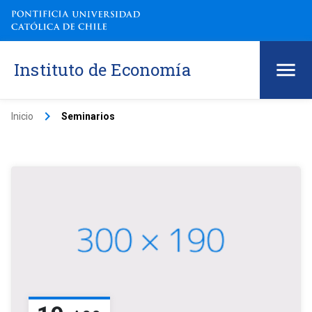
Instituto de Economía
keyboard_arrow_right
Inicio
Seminarios