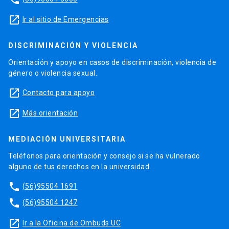
launch
Ir al sitio de Emergencias
DISCRIMINACIÓN Y VIOLENCIA
Orientación y apoyo en casos de discriminación, violencia de
género o violencia sexual.
launch
Contacto para apoyo
launch
Más orientación
MEDIACIÓN UNIVERSITARIA
Teléfonos para orientación y consejo si se ha vulnerado
alguno de tus derechos en la universidad.
phone
(56)95504 1691
phone
(56)95504 1247
launch
Ir a la Oficina de Ombuds UC