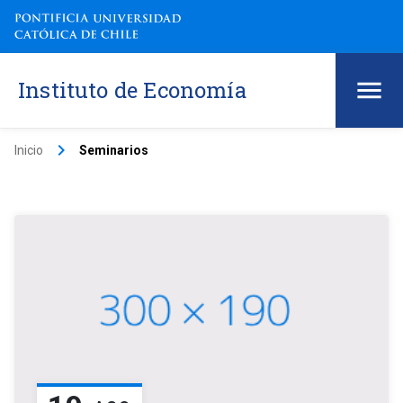
Instituto de Economía
keyboard_arrow_right
Inicio
Seminarios