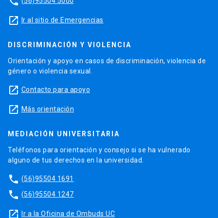
phone
(56)95504 5000
launch
Ir al sitio de Emergencias
DISCRIMINACIÓN Y VIOLENCIA
Orientación y apoyo en casos de discriminación, violencia de
género o violencia sexual.
launch
Contacto para apoyo
launch
Más orientación
MEDIACIÓN UNIVERSITARIA
Teléfonos para orientación y consejo si se ha vulnerado
alguno de tus derechos en la universidad.
phone
(56)95504 1691
phone
(56)95504 1247
launch
Ir a la Oficina de Ombuds UC