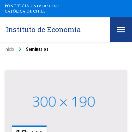
Instituto de Economía
keyboard_arrow_right
Inicio
Seminarios