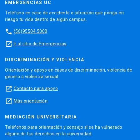
EMERGENCIAS UC
Teléfono en caso de accidente o situación que ponga en
riesgo tu vida dentro de algún campus.
phone
(56)95504 5000
launch
Ir al sitio de Emergencias
DISCRIMINACIÓN Y VIOLENCIA
Orientación y apoyo en casos de discriminación, violencia de
género o violencia sexual.
launch
Contacto para apoyo
launch
Más orientación
MEDIACIÓN UNIVERSITARIA
Teléfonos para orientación y consejo si se ha vulnerado
alguno de tus derechos en la universidad.