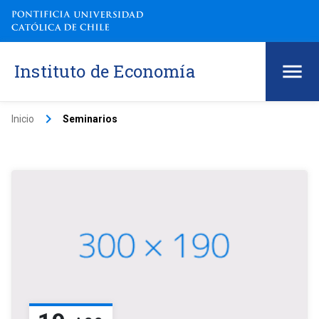
Instituto de Economía
keyboard_arrow_right
Inicio
Seminarios