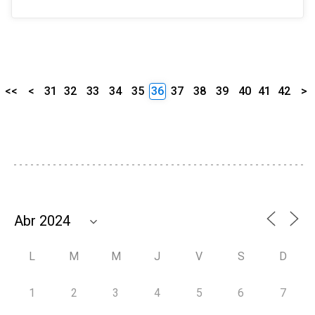
<<
<
31
32
33
34
35
36
37
38
39
40
41
42
>
L
M
M
J
V
S
D
1
2
3
4
5
6
7