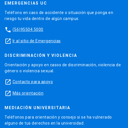
EMERGENCIAS UC
Teléfono en caso de accidente o situación que ponga en
riesgo tu vida dentro de algún campus.
phone
(56)95504 5000
launch
Ir al sitio de Emergencias
DISCRIMINACIÓN Y VIOLENCIA
Orientación y apoyo en casos de discriminación, violencia de
género o violencia sexual.
launch
Contacto para apoyo
launch
Más orientación
MEDIACIÓN UNIVERSITARIA
Teléfonos para orientación y consejo si se ha vulnerado
alguno de tus derechos en la universidad.