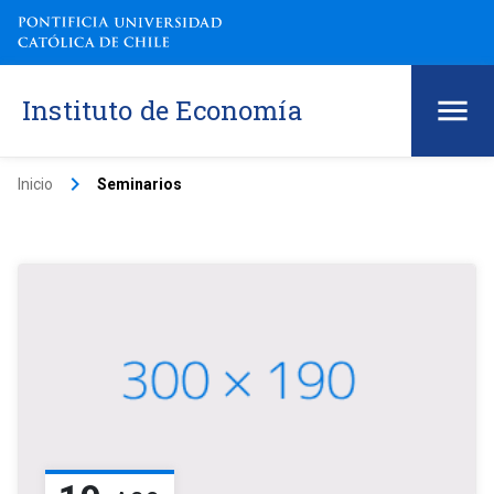
Instituto de Economía
keyboard_arrow_right
Inicio
Seminarios