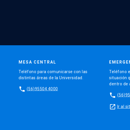
MESA CENTRAL
EMERGE
Teléfono para comunicarse con las
Teléfono e
distintas áreas de la Universidad.
situación 
dentro de
phone
(56)95504 4000
phone
(56)9
launch
Ir al 