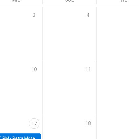
3
4
10
11
18
17
0 PM -
Petra Moser, NYU Stern