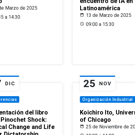
o
encuentro de IA en
Latinoamérica
de Marzo de 2025
13 de Marzo de 2025
35 a 14:30
09:00 a 15:30
7
25
DIC
NOV
erencias
Organización Industrial
ntación del libro
Koichiro Ito, Univer
 Pinochet Shock:
of Chicago
cal Change and Life
25 de Noviembre de 2
r Dictatorship