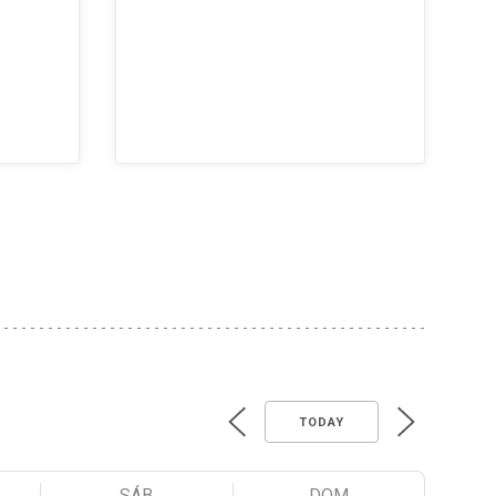
TODAY
SÁB
DOM