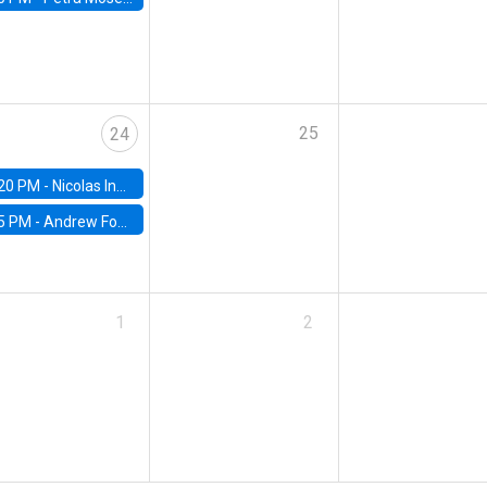
25
24
20 PM -
Nicolas Inostroza, Rotman School of Management, University of Toronto
5 PM -
Andrew Foster, Brown University
1
2