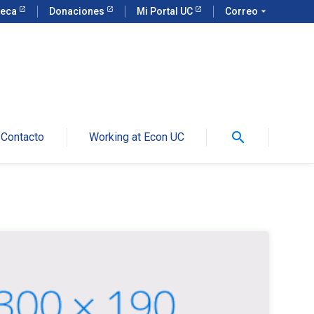
teca
Donaciones
Mi Portal UC
Correo
arrow_drop_down
search
Contacto
Working at Econ UC