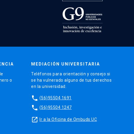
ENCIA
MEDIACIÓN UNIVERSITARIA
de
Teléfonos para orientación y consejo si
énero o
se ha vulnerado alguno de tus derechos
en la universidad.
phone
(56)95504 1691
phone
(56)95504 1247
launch
Ir a la Oficina de Ombuds UC