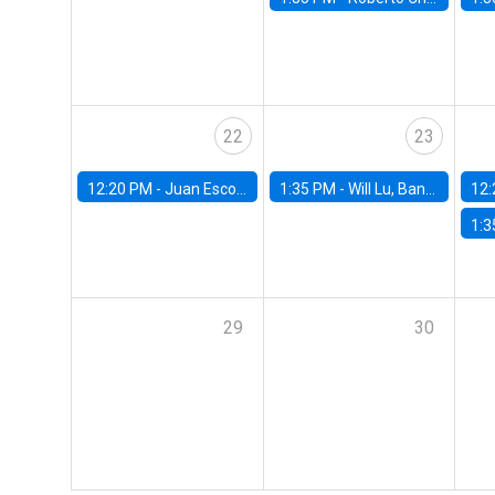
22
23
12:20 PM -
Juan Escobar, Universidad de Chile
1:35 PM -
Will Lu, Banco Central de Chile
12:
1:3
29
30