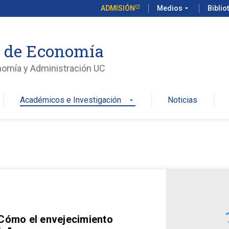
ADMISIÓN
Medios
arrow_drop_down
Biblio
o de Economía
nomía y Administración UC
Académicos e Investigación
Noticias
arrow_drop_down
 Cómo el envejecimiento