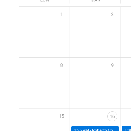
1
2
8
9
15
16
1:35 PM -
Roberto Chang, Rutgers University
1:3