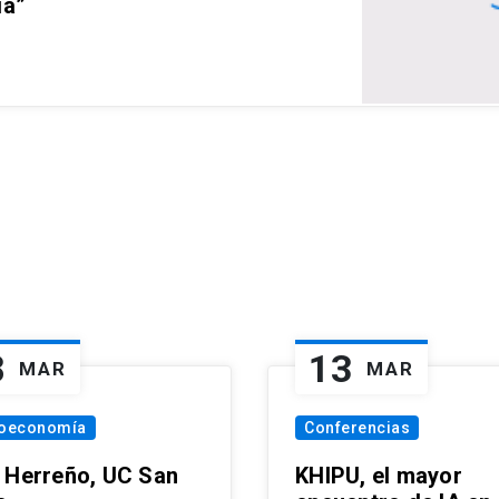
ia”
8
13
MAR
MAR
oeconomía
Conferencias
 Herreño, UC San
KHIPU, el mayor