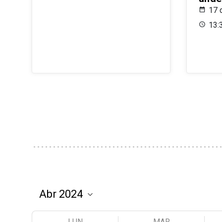
17 
13:
LUN
MAR