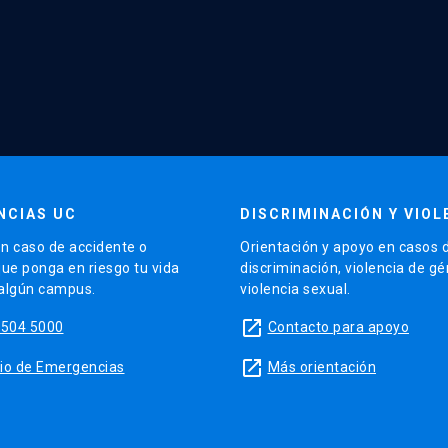
NCIAS UC
DISCRIMINACIÓN Y VIOL
n caso de accidente o
Orientación y apoyo en casos 
que ponga en riesgo tu vida
discriminación, violencia de g
 algún campus.
violencia sexual.
launch
5504 5000
Contacto para apoyo
launch
sitio de Emergencias
Más orientación