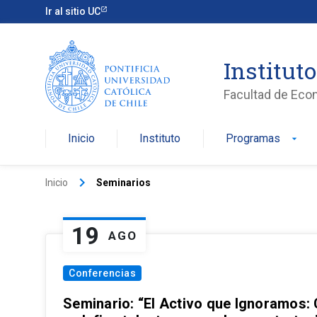
Ir al sitio UC
Institut
Facultad de Eco
Inicio
Instituto
Programas
arrow_drop_down
keyboard_arrow_right
Inicio
Seminarios
19
AGO
Conferencias
Seminario: “El Activo que Ignoramos: