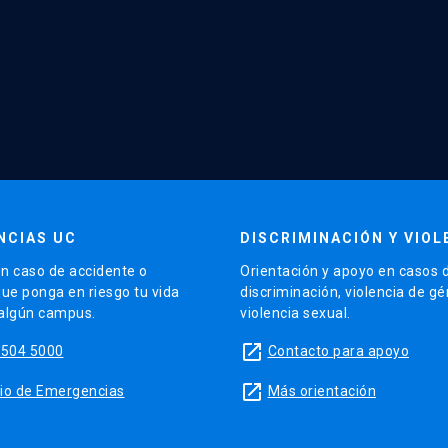
NCIAS UC
DISCRIMINACIÓN Y VIOL
n caso de accidente o
Orientación y apoyo en casos 
que ponga en riesgo tu vida
discriminación, violencia de g
 algún campus.
violencia sexual.
launch
5504 5000
Contacto para apoyo
launch
sitio de Emergencias
Más orientación