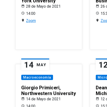
York University
Busi
28 de Mayo de 2021
26 
14:00
15:
Zoom
Zo
14
1
MAY
Macroeconomía
Micr
Giorgio Primiceri,
Dean
Northwestern University
Mich
14 de Mayo de 2021
12 
14:00
15: