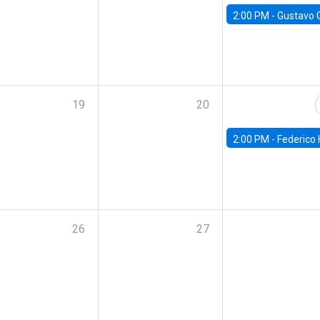
2:00 PM -
Gustavo González - Banco Central d
19
20
2:00 PM -
Federico Huneeus - Banco Central de C
26
27