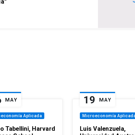
ia”
6
19
MAY
MAY
oeconomía Aplicada
Microeconomía Aplicad
o Tabellini, Harvard
Luis Valenzuela,