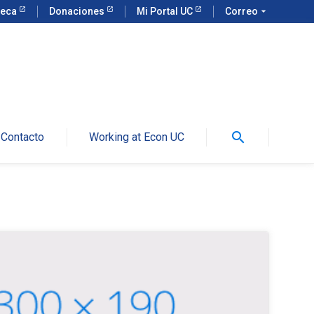
teca
Donaciones
Mi Portal UC
Correo
arrow_drop_down
search
Contacto
Working at Econ UC