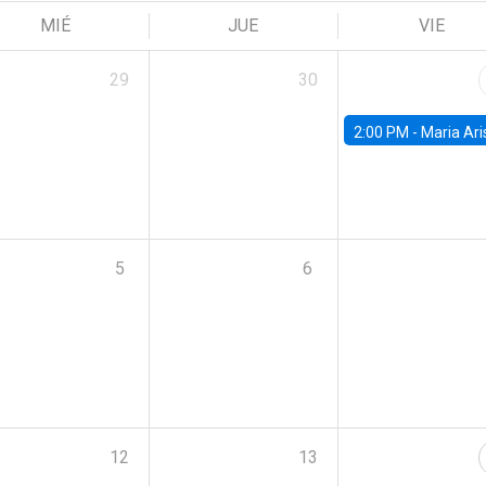
MIÉ
JUE
VIE
29
30
2:00 PM -
Maria Aristizabal-Ramirez, FED
5
6
12
13