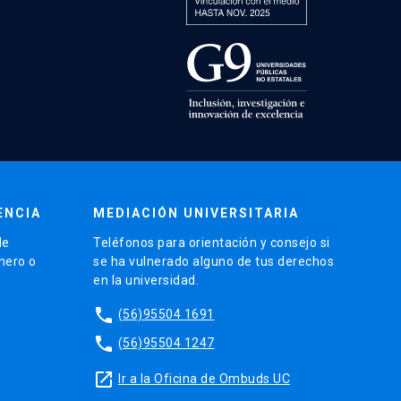
ENCIA
MEDIACIÓN UNIVERSITARIA
de
Teléfonos para orientación y consejo si
énero o
se ha vulnerado alguno de tus derechos
en la universidad.
phone
(56)95504 1691
phone
(56)95504 1247
launch
Ir a la Oficina de Ombuds UC