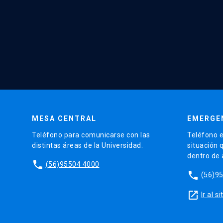
MESA CENTRAL
EMERGE
Teléfono para comunicarse con las
Teléfono e
distintas áreas de la Universidad.
situación 
dentro de
phone
(56)95504 4000
phone
(56)9
launch
Ir al 