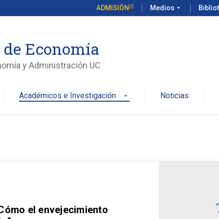
ADMISIÓN
Medios
arrow_drop_down
Biblio
o de Economía
nomía y Administración UC
Académicos e Investigación
Noticias
arrow_drop_down
 Cómo el envejecimiento