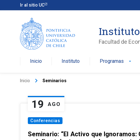
Ir al sitio UC
Institut
Facultad de Eco
Inicio
Instituto
Programas
arrow_drop_down
keyboard_arrow_right
Inicio
Seminarios
19
AGO
Conferencias
Seminario: “El Activo que Ignoramos: