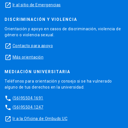
launch
Ir al sitio de Emergencias
DISCRIMINACIÓN Y VIOLENCIA
Orientación y apoyo en casos de discriminación, violencia de
género o violencia sexual.
launch
Contacto para apoyo
launch
Más orientación
MEDIACIÓN UNIVERSITARIA
Teléfonos para orientación y consejo si se ha vulnerado
alguno de tus derechos en la universidad.
phone
(56)95504 1691
phone
(56)95504 1247
launch
Ir a la Oficina de Ombuds UC