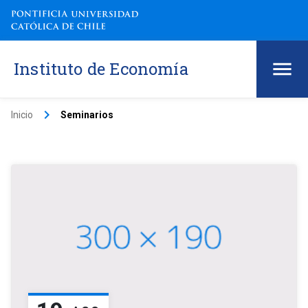
Instituto de Economía
keyboard_arrow_right
Inicio
Seminarios