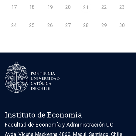
17
18
19
20
22
23
21
24
25
26
27
28
29
30
Instituto de Economía
Facultad de Economía y Administración UC
Avda. Vicuña Mackenna 4860, Macul. Santiago, Chile