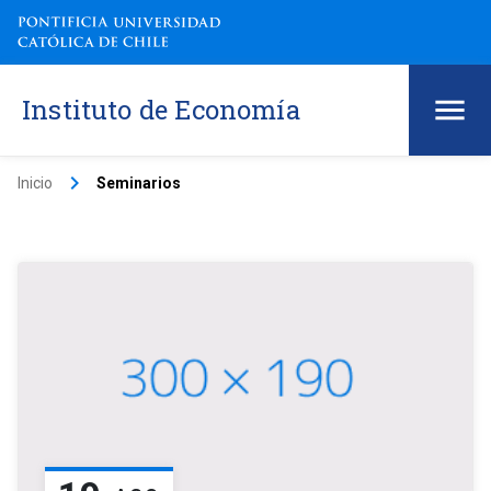
Instituto de Economía
keyboard_arrow_right
Inicio
Seminarios