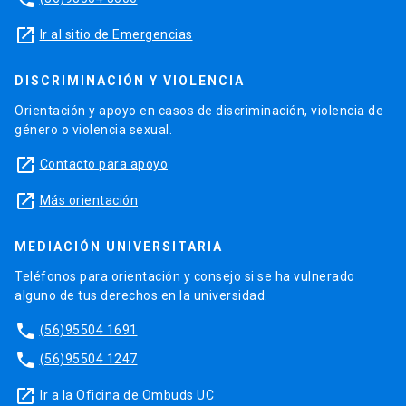
launch
Ir al sitio de Emergencias
DISCRIMINACIÓN Y VIOLENCIA
Orientación y apoyo en casos de discriminación, violencia de
género o violencia sexual.
launch
Contacto para apoyo
launch
Más orientación
MEDIACIÓN UNIVERSITARIA
Teléfonos para orientación y consejo si se ha vulnerado
alguno de tus derechos en la universidad.
phone
(56)95504 1691
phone
(56)95504 1247
launch
Ir a la Oficina de Ombuds UC