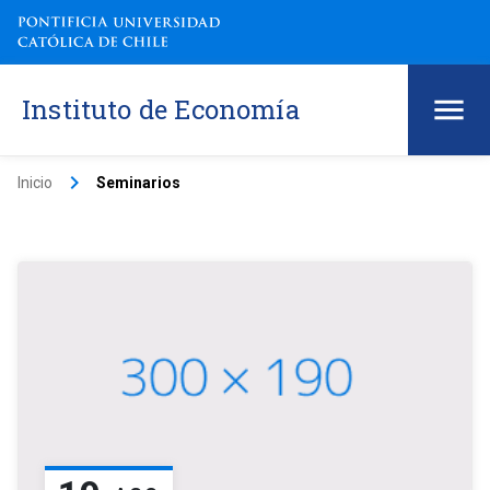
Instituto de Economía
keyboard_arrow_right
Inicio
Seminarios