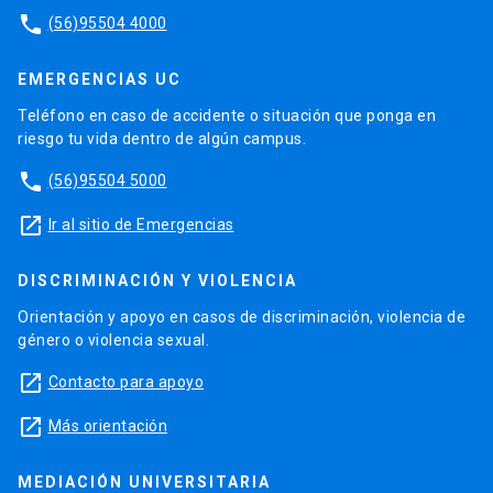
phone
(56)95504 4000
EMERGENCIAS UC
Teléfono en caso de accidente o situación que ponga en
riesgo tu vida dentro de algún campus.
phone
(56)95504 5000
launch
Ir al sitio de Emergencias
DISCRIMINACIÓN Y VIOLENCIA
Orientación y apoyo en casos de discriminación, violencia de
género o violencia sexual.
launch
Contacto para apoyo
launch
Más orientación
MEDIACIÓN UNIVERSITARIA