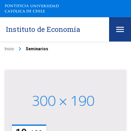
Instituto de Economía
keyboard_arrow_right
Inicio
Seminarios