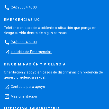
phone
(56)95504 4000
EMERGENCIAS UC
Teléfono en caso de accidente o situación que ponga en
riesgo tu vida dentro de algún campus.
phone
(56)95504 5000
launch
Ir al sitio de Emergencias
DISCRIMINACIÓN Y VIOLENCIA
Orientación y apoyo en casos de discriminación, violencia de
género o violencia sexual.
launch
Contacto para apoyo
launch
Más orientación
MEDIACIÓN UNIVERSITARIA