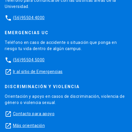
Teléfono para comunicarse con las distintas áreas de la
Universidad.
phone
(56)95504 4000
EMERGENCIAS UC
Teléfono en caso de accidente o situación que ponga en
riesgo tu vida dentro de algún campus.
phone
(56)95504 5000
launch
Ir al sitio de Emergencias
DISCRIMINACIÓN Y VIOLENCIA
Orientación y apoyo en casos de discriminación, violencia de
género o violencia sexual.
launch
Contacto para apoyo
launch
Más orientación