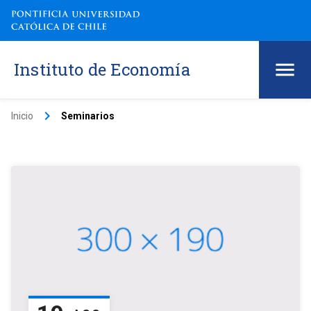
Instituto de Economía
keyboard_arrow_right
Inicio
Seminarios