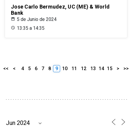
Jose Carlo Bermudez, UC (ME) & World
Bank
5 de Junio de 2024
13:35 a 14:35
<<
<
4
5
6
7
8
9
10
11
12
13
14
15
>
>>