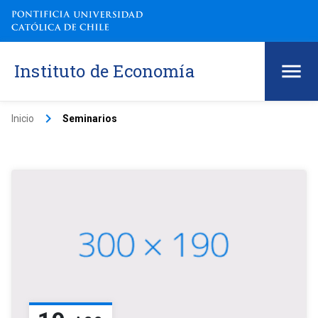
Instituto de Economía
keyboard_arrow_right
Inicio
Seminarios