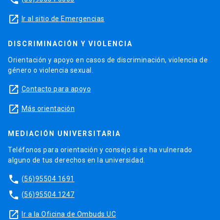
launch
Ir al sitio de Emergencias
DISCRIMINACIÓN Y VIOLENCIA
Orientación y apoyo en casos de discriminación, violencia de
género o violencia sexual.
launch
Contacto para apoyo
launch
Más orientación
MEDIACIÓN UNIVERSITARIA
Teléfonos para orientación y consejo si se ha vulnerado
alguno de tus derechos en la universidad.
phone
(56)95504 1691
phone
(56)95504 1247
launch
Ir a la Oficina de Ombuds UC