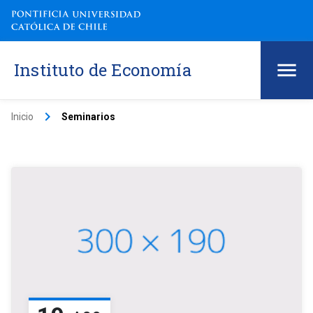
Instituto de Economía
keyboard_arrow_right
Inicio
Seminarios