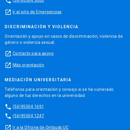
phone
(56)95504 5000
launch
Ir al sitio de Emergencias
DISCRIMINACIÓN Y VIOLENCIA
Orientación y apoyo en casos de discriminación, violencia de
género o violencia sexual.
launch
Contacto para apoyo
launch
Más orientación
MEDIACIÓN UNIVERSITARIA
Teléfonos para orientación y consejo si se ha vulnerado
alguno de tus derechos en la universidad.
phone
(56)95504 1691
phone
(56)95504 1247
launch
Ir a la Oficina de Ombuds UC