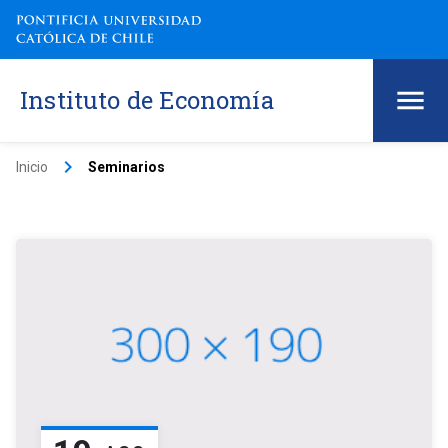
Instituto de Economía
keyboard_arrow_right
Inicio
Seminarios