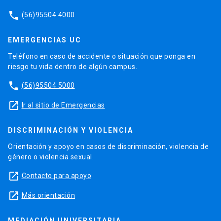
phone
(56)95504 4000
EMERGENCIAS UC
Teléfono en caso de accidente o situación que ponga en
riesgo tu vida dentro de algún campus.
phone
(56)95504 5000
launch
Ir al sitio de Emergencias
DISCRIMINACIÓN Y VIOLENCIA
Orientación y apoyo en casos de discriminación, violencia de
género o violencia sexual.
launch
Contacto para apoyo
launch
Más orientación
MEDIACIÓN UNIVERSITARIA