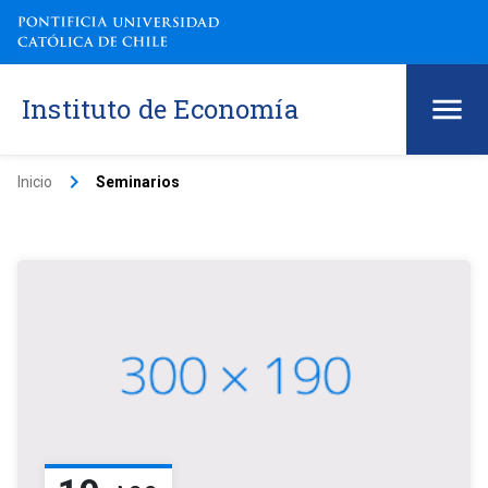
Instituto de Economía
keyboard_arrow_right
Inicio
Seminarios