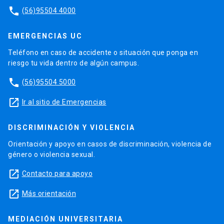
phone
(56)95504 4000
EMERGENCIAS UC
Teléfono en caso de accidente o situación que ponga en
riesgo tu vida dentro de algún campus.
phone
(56)95504 5000
launch
Ir al sitio de Emergencias
DISCRIMINACIÓN Y VIOLENCIA
Orientación y apoyo en casos de discriminación, violencia de
género o violencia sexual.
launch
Contacto para apoyo
launch
Más orientación
MEDIACIÓN UNIVERSITARIA