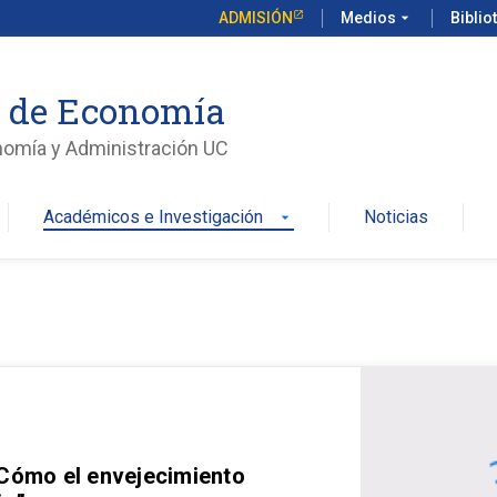
ADMISIÓN
Medios
arrow_drop_down
Biblio
o de Economía
nomía y Administración UC
Académicos e Investigación
Noticias
arrow_drop_down
 Cómo el envejecimiento