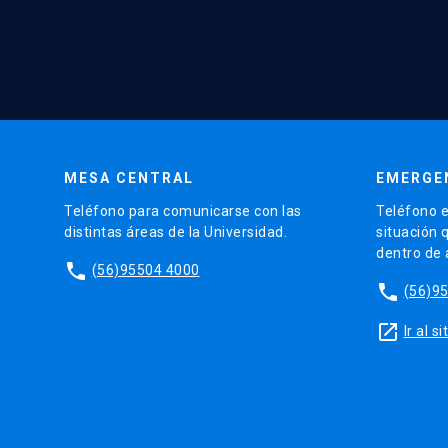
MESA CENTRAL
EMERGE
Teléfono para comunicarse con las
Teléfono e
distintas áreas de la Universidad.
situación 
dentro de
phone
(56)95504 4000
phone
(56)9
launch
Ir al 