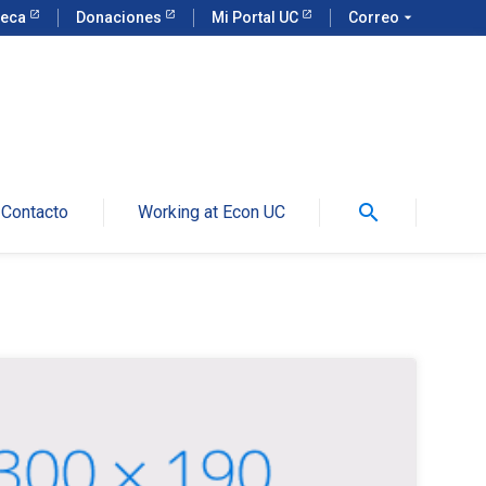
teca
Donaciones
Mi Portal UC
Correo
arrow_drop_down
search
Contacto
Working at Econ UC