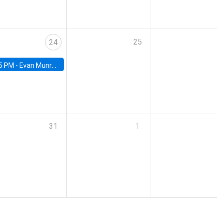
25
24
5 PM -
Evan Munro, Neyman Visiting Assistant Professor in the Department of Statistics at UC Berkeley
31
1