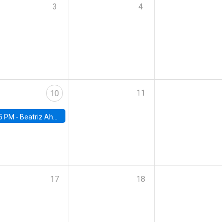
3
4
11
10
5 PM -
Beatriz Ahumada, PhD candidate, Universidad de Pittsburgh
17
18