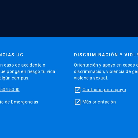
NCIAS UC
DISCRIMINACIÓN Y VIOL
n caso de accidente o
Orientación y apoyo en casos 
que ponga en riesgo tu vida
discriminación, violencia de g
 algún campus.
violencia sexual.
launch
5504 5000
Contacto para apoyo
launch
sitio de Emergencias
Más orientación