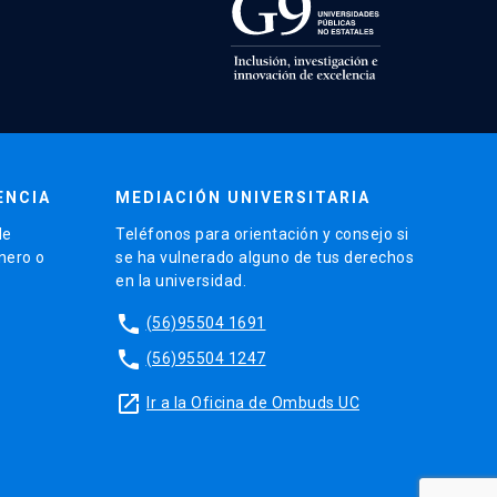
ENCIA
MEDIACIÓN UNIVERSITARIA
de
Teléfonos para orientación y consejo si
énero o
se ha vulnerado alguno de tus derechos
en la universidad.
phone
(56)95504 1691
phone
(56)95504 1247
launch
Ir a la Oficina de Ombuds UC