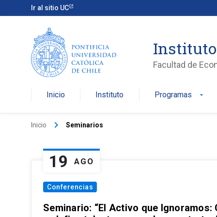
Ir al sitio UC
Institut
Facultad de Eco
Inicio
Instituto
Programas
arrow_drop_down
keyboard_arrow_right
Inicio
Seminarios
19
AGO
Conferencias
Seminario: “El Activo que Ignoramos: