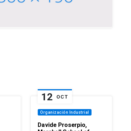
12
OCT
Organización Industrial
Davide Proserpio,