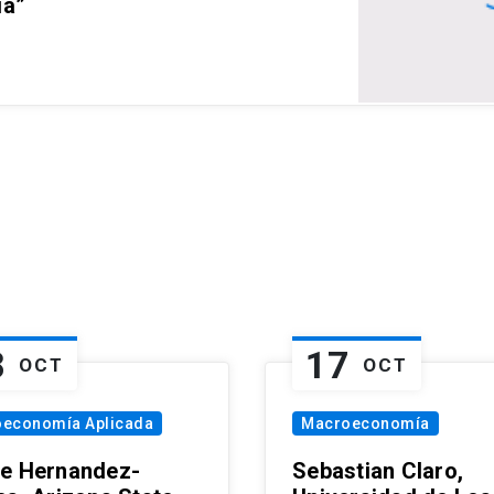
ia”
8
17
OCT
OCT
oeconomía Aplicada
Macroeconomía
e Hernandez-
Sebastian Claro,