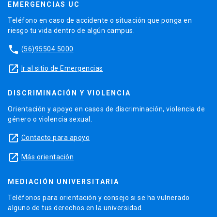
EMERGENCIAS UC
Teléfono en caso de accidente o situación que ponga en
riesgo tu vida dentro de algún campus.
phone
(56)95504 5000
launch
Ir al sitio de Emergencias
DISCRIMINACIÓN Y VIOLENCIA
Orientación y apoyo en casos de discriminación, violencia de
género o violencia sexual.
launch
Contacto para apoyo
launch
Más orientación
MEDIACIÓN UNIVERSITARIA
Teléfonos para orientación y consejo si se ha vulnerado
alguno de tus derechos en la universidad.