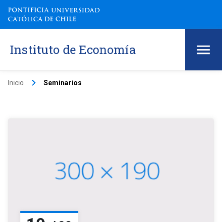
Instituto de Economía
keyboard_arrow_right
Inicio
Seminarios