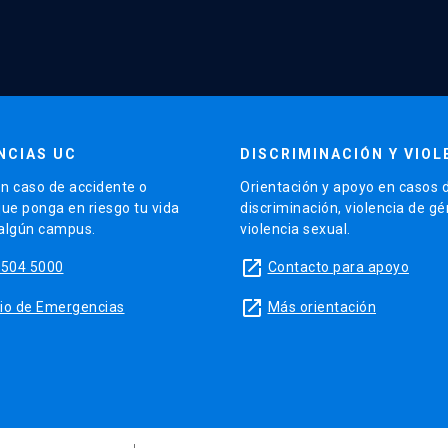
NCIAS UC
DISCRIMINACIÓN Y VIOL
n caso de accidente o
Orientación y apoyo en casos 
que ponga en riesgo tu vida
discriminación, violencia de g
 algún campus.
violencia sexual.
launch
5504 5000
Contacto para apoyo
launch
sitio de Emergencias
Más orientación