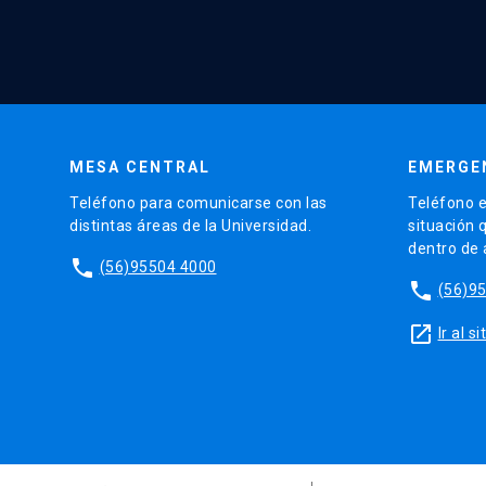
MESA CENTRAL
EMERGE
Teléfono para comunicarse con las
Teléfono e
distintas áreas de la Universidad.
situación 
dentro de
phone
(56)95504 4000
phone
(56)9
launch
Ir al 