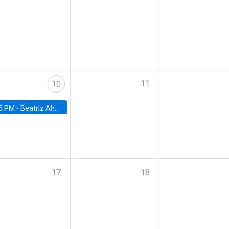
11
10
5 PM -
Beatriz Ahumada, PhD candidate, Universidad de Pittsburgh
17
18