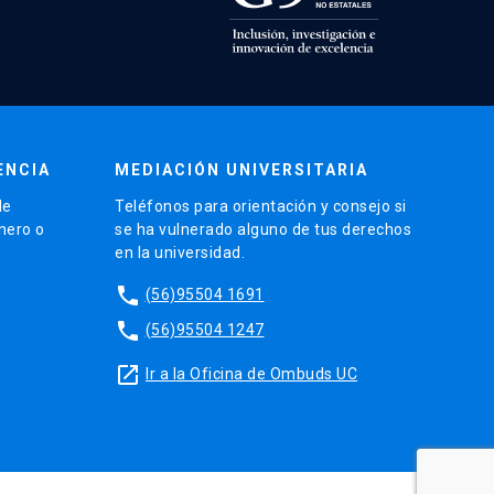
ENCIA
MEDIACIÓN UNIVERSITARIA
de
Teléfonos para orientación y consejo si
énero o
se ha vulnerado alguno de tus derechos
en la universidad.
phone
(56)95504 1691
phone
(56)95504 1247
launch
Ir a la Oficina de Ombuds UC