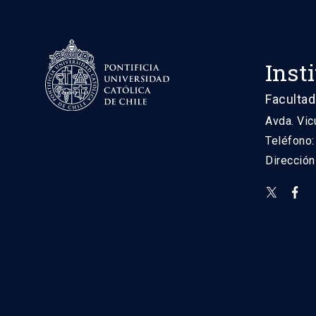
Inst
Facultad
Avda. Vic
Teléfono
Direcció