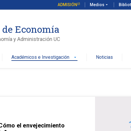
ADMISIÓN
Medios
arrow_drop_down
Biblio
o de Economía
nomía y Administración UC
Académicos e Investigación
Noticias
arrow_drop_down
 Cómo el envejecimiento