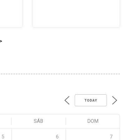
>
TODAY
SÁB
DOM
5
6
7