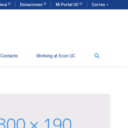
teca
Donaciones
Mi Portal UC
Correo
arrow_drop_down
search
Contacto
Working at Econ UC