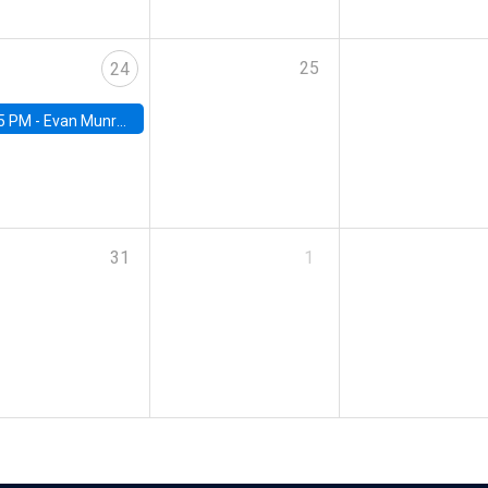
25
24
5 PM -
Evan Munro, Neyman Visiting Assistant Professor in the Department of Statistics at UC Berkeley
31
1