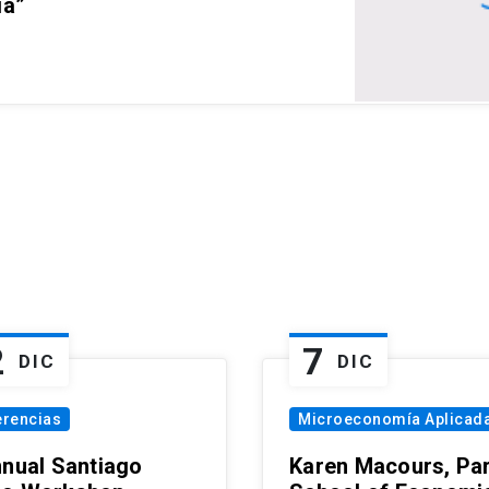
ia”
2
7
DIC
DIC
erencias
Microeconomía Aplicad
nnual Santiago
Karen Macours, Par