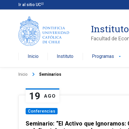
Ir al sitio UC
Institut
Facultad de Eco
Inicio
Instituto
Programas
arrow_drop_down
keyboard_arrow_right
Inicio
Seminarios
19
AGO
Conferencias
Seminario: “El Activo que Ignoramos: