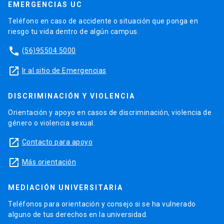
EMERGENCIAS UC
Teléfono en caso de accidente o situación que ponga en
riesgo tu vida dentro de algún campus.
phone
(56)95504 5000
launch
Ir al sitio de Emergencias
DISCRIMINACIÓN Y VIOLENCIA
Orientación y apoyo en casos de discriminación, violencia de
género o violencia sexual.
launch
Contacto para apoyo
launch
Más orientación
MEDIACIÓN UNIVERSITARIA
Teléfonos para orientación y consejo si se ha vulnerado
alguno de tus derechos en la universidad.