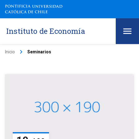
Instituto de Economía
keyboard_arrow_right
Inicio
Seminarios