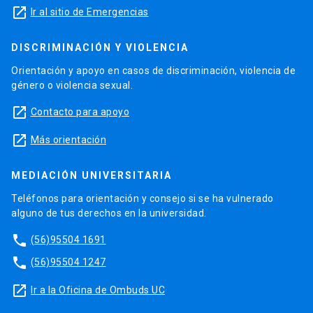
launch
Ir al sitio de Emergencias
DISCRIMINACIÓN Y VIOLENCIA
Orientación y apoyo en casos de discriminación, violencia de
género o violencia sexual.
launch
Contacto para apoyo
launch
Más orientación
MEDIACIÓN UNIVERSITARIA
Teléfonos para orientación y consejo si se ha vulnerado
alguno de tus derechos en la universidad.
phone
(56)95504 1691
phone
(56)95504 1247
launch
Ir a la Oficina de Ombuds UC