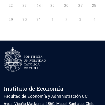
22
23
25
26
27
28
24
29
30
31
1
2
3
4
Instituto de Economía
Facultad de Economía y Administración UC
Avda. Vicuña Mackenna 4860, Macul. Santiago, Chile