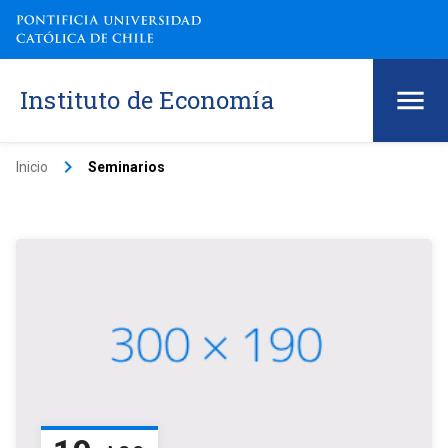
Instituto de Economía
keyboard_arrow_right
Inicio
Seminarios