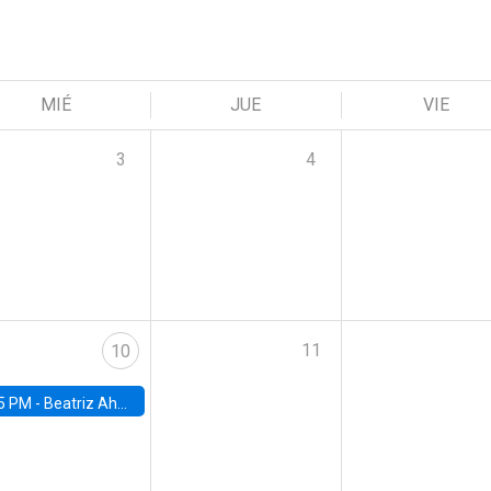
MIÉ
JUE
VIE
3
4
11
10
5 PM -
Beatriz Ahumada, PhD candidate, Universidad de Pittsburgh