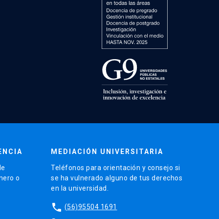
ENCIA
MEDIACIÓN UNIVERSITARIA
de
Teléfonos para orientación y consejo si
énero o
se ha vulnerado alguno de tus derechos
en la universidad.
phone
(56)95504 1691