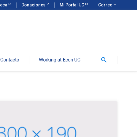
teca
Donaciones
Mi Portal UC
Correo
arrow_drop_down
search
Contacto
Working at Econ UC