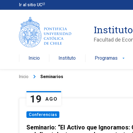
Ir al sitio UC
Institut
Facultad de Eco
Inicio
Instituto
Programas
arrow_drop_down
keyboard_arrow_right
Inicio
Seminarios
19
AGO
Conferencias
Seminario: “El Activo que Ignoramos: