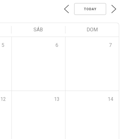
TODAY
SÁB
DOM
5
6
7
12
13
14