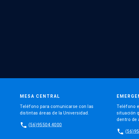
MESA CENTRAL
EMERGE
Teléfono para comunicarse con las
Teléfono e
distintas áreas de la Universidad.
situación 
dentro de
phone
(56)95504 4000
phone
(56)9