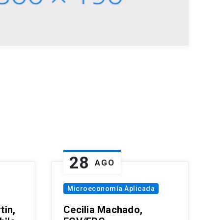
28
AGO
Microeconomía Aplicada
tin,
Cecilia Machado,