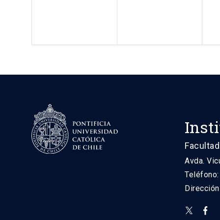
Inst
Facultad
Avda. Vic
Teléfono
Direcció