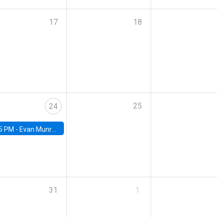
17
18
25
24
5 PM -
Evan Munro, Neyman Visiting Assistant Professor in the Department of Statistics at UC Berkeley
31
1