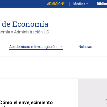
ADMISIÓN
Medios
arrow_drop_down
Biblio
o de Economía
nomía y Administración UC
Académicos e Investigación
Noticias
arrow_drop_down
 Cómo el envejecimiento