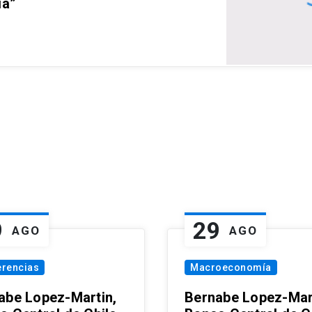
ia”
9
29
AGO
AGO
erencias
Macroeconomía
abe Lopez-Martin,
Bernabe Lopez-Mar