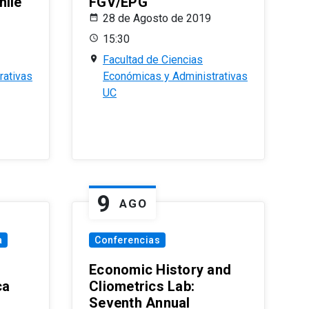
hile
FGV/EPG
28 de Agosto de 2019
15:30
Facultad de Ciencias
rativas
Económicas y Administrativas
UC
9
AGO
a
Conferencias
Economic History and
ca
Cliometrics Lab:
Seventh Annual