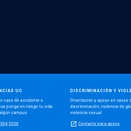
NCIAS UC
DISCRIMINACIÓN Y VIOL
n caso de accidente o
Orientación y apoyo en casos 
que ponga en riesgo tu vida
discriminación, violencia de g
 algún campus.
violencia sexual.
launch
5504 5000
Contacto para apoyo