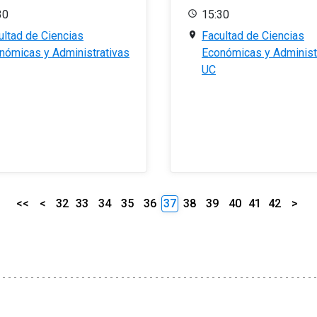
30
15:30
ultad de Ciencias
Facultad de Ciencias
nómicas y Administrativas
Económicas y Administ
UC
<<
<
32
33
34
35
36
37
38
39
40
41
42
>