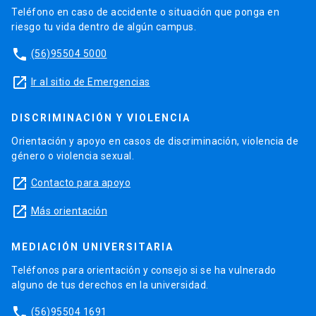
Teléfono en caso de accidente o situación que ponga en
riesgo tu vida dentro de algún campus.
phone
(56)95504 5000
launch
Ir al sitio de Emergencias
DISCRIMINACIÓN Y VIOLENCIA
Orientación y apoyo en casos de discriminación, violencia de
género o violencia sexual.
launch
Contacto para apoyo
launch
Más orientación
MEDIACIÓN UNIVERSITARIA
Teléfonos para orientación y consejo si se ha vulnerado
alguno de tus derechos en la universidad.
phone
(56)95504 1691