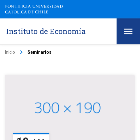
Instituto de Economía
keyboard_arrow_right
Inicio
Seminarios