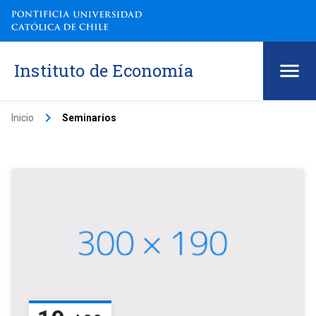
Instituto de Economía
keyboard_arrow_right
Inicio
Seminarios