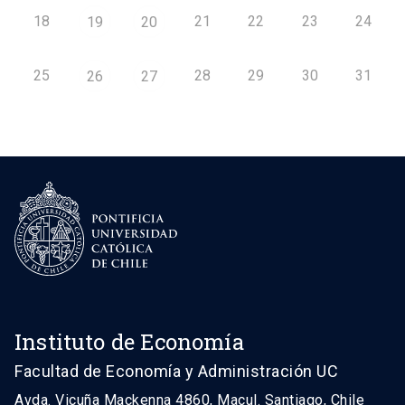
18
21
22
23
24
19
20
25
28
29
30
31
26
27
Instituto de Economía
Facultad de Economía y Administración UC
Avda. Vicuña Mackenna 4860, Macul. Santiago, Chile