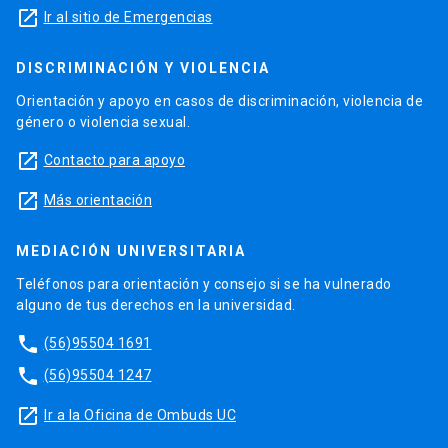
launch
Ir al sitio de Emergencias
DISCRIMINACIÓN Y VIOLENCIA
Orientación y apoyo en casos de discriminación, violencia de
género o violencia sexual.
launch
Contacto para apoyo
launch
Más orientación
MEDIACIÓN UNIVERSITARIA
Teléfonos para orientación y consejo si se ha vulnerado
alguno de tus derechos en la universidad.
phone
(56)95504 1691
phone
(56)95504 1247
launch
Ir a la Oficina de Ombuds UC