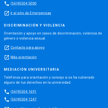
phone
(56)95504 5000
launch
Ir al sitio de Emergencias
DISCRIMINACIÓN Y VIOLENCIA
Orientación y apoyo en casos de discriminación, violencia de
género o violencia sexual.
launch
Contacto para apoyo
launch
Más orientación
MEDIACIÓN UNIVERSITARIA
Teléfonos para orientación y consejo si se ha vulnerado
alguno de tus derechos en la universidad.
phone
(56)95504 1691
phone
(56)95504 1247