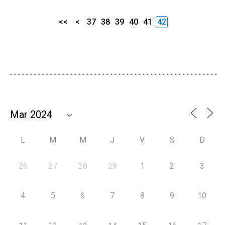
<<
<
37
38
39
40
41
42
L
M
M
J
V
S
D
26
27
28
29
1
2
3
4
5
6
7
8
9
10