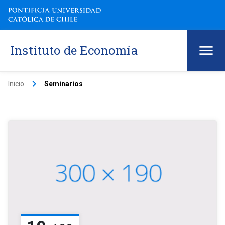
Instituto de Economía
keyboard_arrow_right
Inicio
Seminarios