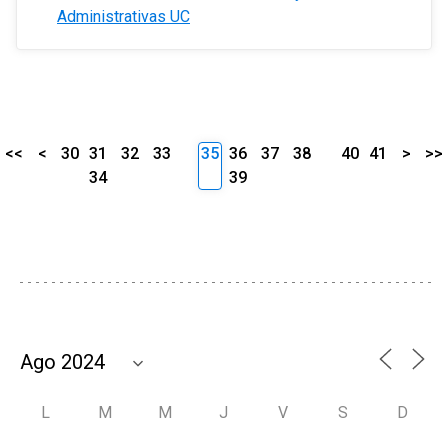
Administrativas UC
<<
<
30
31
32
33
35
36
37
38
40
41
>
>>
34
39
L
M
M
J
V
S
D