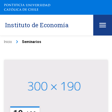
Instituto de Economía
keyboard_arrow_right
Inicio
Seminarios