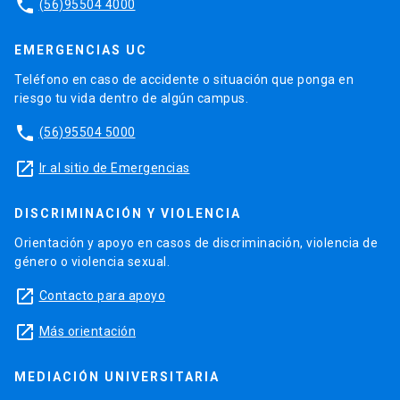
phone
(56)95504 4000
EMERGENCIAS UC
Teléfono en caso de accidente o situación que ponga en
riesgo tu vida dentro de algún campus.
phone
(56)95504 5000
launch
Ir al sitio de Emergencias
DISCRIMINACIÓN Y VIOLENCIA
Orientación y apoyo en casos de discriminación, violencia de
género o violencia sexual.
launch
Contacto para apoyo
launch
Más orientación
MEDIACIÓN UNIVERSITARIA