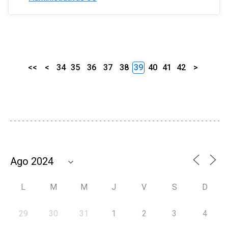
<<
<
34
35
36
37
38
39
40
41
42
>
L
M
M
J
V
S
D
29
30
31
1
2
3
4