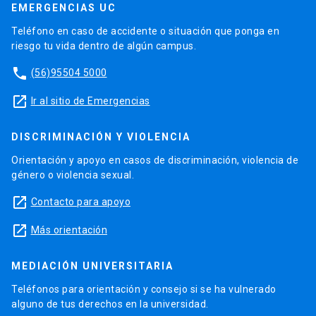
EMERGENCIAS UC
Teléfono en caso de accidente o situación que ponga en
riesgo tu vida dentro de algún campus.
phone
(56)95504 5000
launch
Ir al sitio de Emergencias
DISCRIMINACIÓN Y VIOLENCIA
Orientación y apoyo en casos de discriminación, violencia de
género o violencia sexual.
launch
Contacto para apoyo
launch
Más orientación
MEDIACIÓN UNIVERSITARIA
Teléfonos para orientación y consejo si se ha vulnerado
alguno de tus derechos en la universidad.