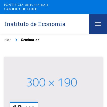
Instituto de Economía
keyboard_arrow_right
Inicio
Seminarios