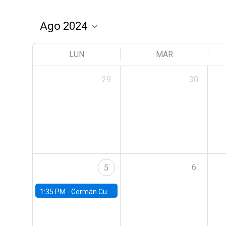
LUN
MAR
29
30
6
5
1:35 PM -
Germán Cubas, University of Houston