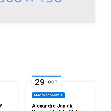
29
OCT
Macroeconomía
Y
Alexandre Janiak,