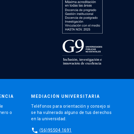
ENCIA
MEDIACIÓN UNIVERSITARIA
de
Teléfonos para orientación y consejo si
énero o
se ha vulnerado alguno de tus derechos
en la universidad.
phone
(56)95504 1691