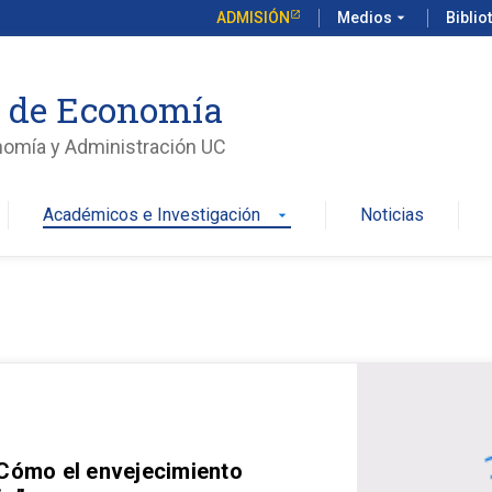
ADMISIÓN
Medios
arrow_drop_down
Biblio
o de Economía
nomía y Administración UC
Académicos e Investigación
Noticias
arrow_drop_down
 Cómo el envejecimiento