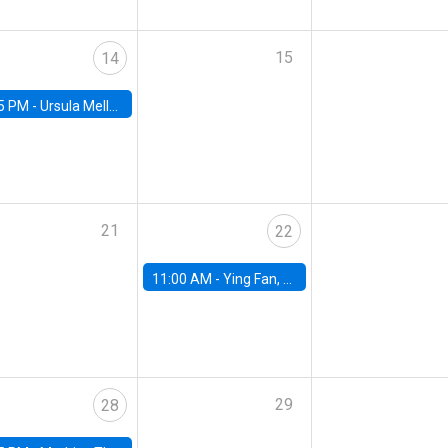
15
14
5 PM -
Ursula Mello, Insper - Institute of Education and Research
21
22
11:00 AM -
Ying Fan, University of Michigan
29
28