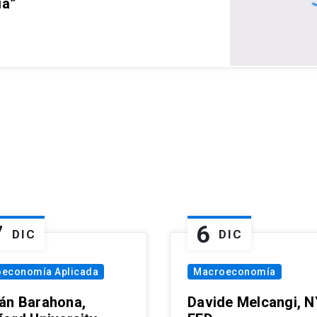
ia”
7
6
DIC
DIC
oeconomía Aplicada
Macroeconomía
án Barahona,
Davide Melcangi, N