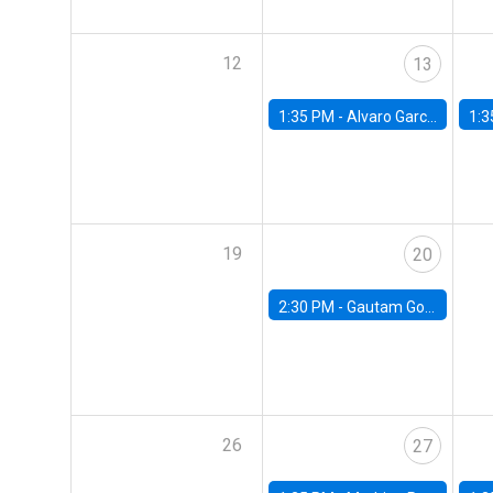
12
13
1:35 PM -
Alvaro Garcia-Marin, Universidad de Los Andes
1:3
19
20
2:30 PM -
Gautam Gowrisankaran, Columbia University
26
27