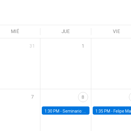
MIÉ
JUE
VIE
31
1
7
8
1:30 PM -
Seminario: “Recuperando la humanidad para progresar en la era de la IA»
1:35 PM -
Felipe Martínez, alumno Doctorado en Ec