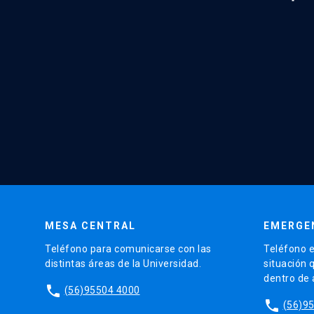
MESA CENTRAL
EMERGE
Teléfono para comunicarse con las
Teléfono e
distintas áreas de la Universidad.
situación 
dentro de
phone
(56)95504 4000
phone
(56)9