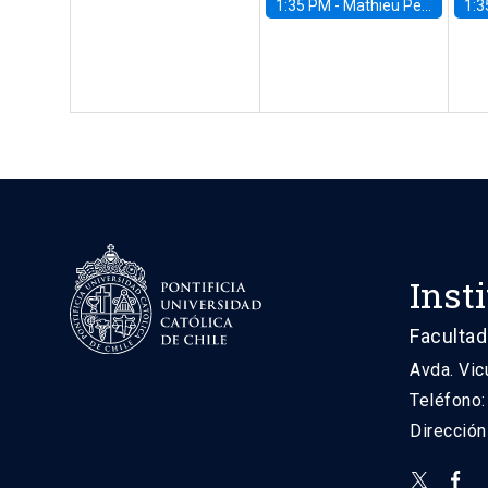
1:35 PM -
Mathieu Pedemonte, IDB
1:3
Inst
Facultad
Avda. Vic
Teléfono
Direcció