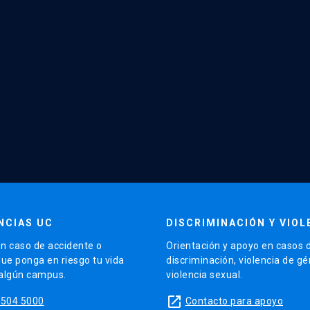
NCIAS UC
DISCRIMINACIÓN Y VIOL
n caso de accidente o
Orientación y apoyo en casos 
que ponga en riesgo tu vida
discriminación, violencia de g
 algún campus.
violencia sexual.
launch
5504 5000
Contacto para apoyo