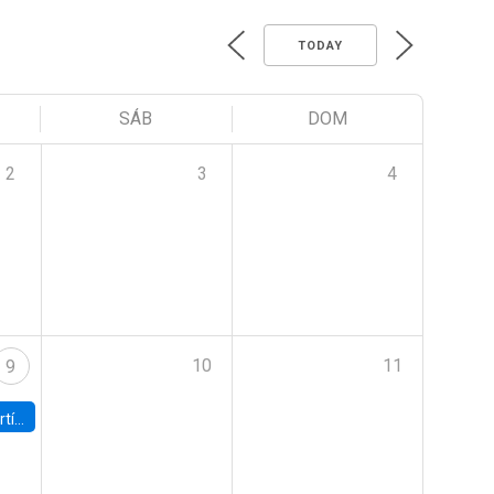
TODAY
SÁB
DOM
2
3
4
10
11
9
onomía UC