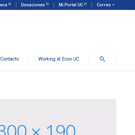
teca
Donaciones
Mi Portal UC
Correo
arrow_drop_down
search
Contacto
Working at Econ UC