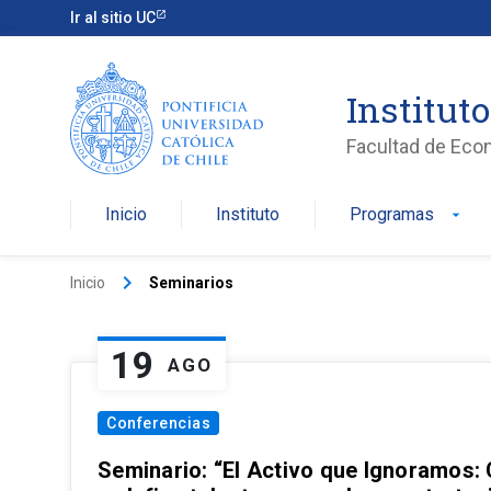
Ir al sitio UC
Institut
Facultad de Eco
Inicio
Instituto
Programas
arrow_drop_down
keyboard_arrow_right
Inicio
Seminarios
19
AGO
Conferencias
Seminario: “El Activo que Ignoramos: