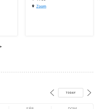
Zoom
>
TODAY
SÁB
DOM