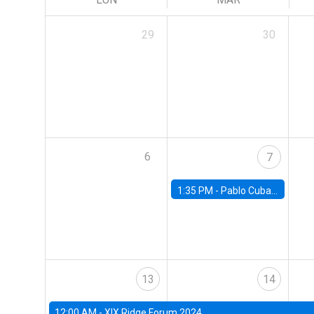
29
30
6
7
1:35 PM -
Pablo Cuba, FED Board
13
14
12:00 AM -
XIX Ridge Forum 2024