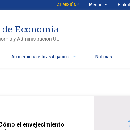
ADMISIÓN
Medios
arrow_drop_down
Biblio
o de Economía
nomía y Administración UC
Académicos e Investigación
Noticias
arrow_drop_down
 Cómo el envejecimiento