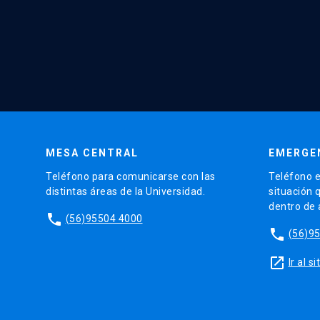
MESA CENTRAL
EMERGE
Teléfono para comunicarse con las
Teléfono e
distintas áreas de la Universidad.
situación 
dentro de
phone
(56)95504 4000
phone
(56)9
launch
Ir al 