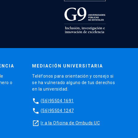
ENCIA
MEDIACIÓN UNIVERSITARIA
de
Teléfonos para orientación y consejo si
énero o
se ha vulnerado alguno de tus derechos
en la universidad.
phone
(56)95504 1691
phone
(56)95504 1247
launch
Ir a la Oficina de Ombuds UC