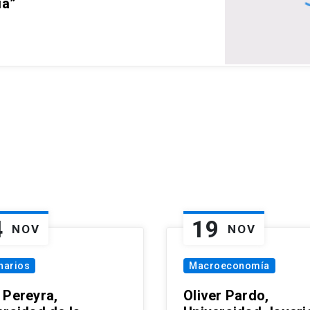
ia”
4
19
NOV
NOV
narios
Macroeconomía
 Pereyra,
Oliver Pardo,