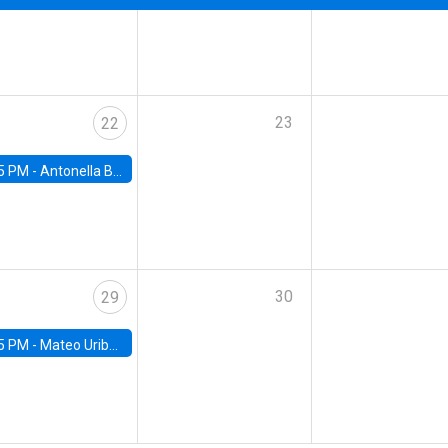
23
22
5 PM -
Antonella Bancalari, Institute for Fiscal Studies (IFS) and Research Associate at University College London (UCL)
30
29
5 PM -
Mateo Uribe-Castro, Universidad de los Andes (Colombia)