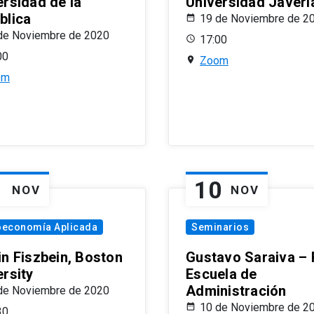
ersidad de la
Universidad Javeri
blica
19 de Noviembre de 2
de Noviembre de 2020
17:00
00
Zoom
om
1
10
NOV
NOV
oeconomía Aplicada
Seminarios
in Fiszbein, Boston
Gustavo Saraiva –
ersity
Escuela de
Administración
de Noviembre de 2020
10 de Noviembre de 2
30