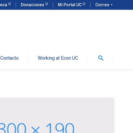
teca
Donaciones
Mi Portal UC
Correo
arrow_drop_down
search
Contacto
Working at Econ UC