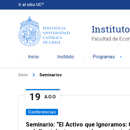
Ir al sitio UC
Institut
Facultad de Eco
Inicio
Instituto
Programas
arrow_drop_down
keyboard_arrow_right
Inicio
Seminarios
19
AGO
Conferencias
Seminario: “El Activo que Ignoramos: