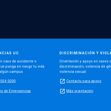
NCIAS UC
DISCRIMINACIÓN Y VIOL
n caso de accidente o
Orientación y apoyo en casos 
que ponga en riesgo tu vida
discriminación, violencia de g
 algún campus.
violencia sexual.
launch
5504 5000
Contacto para apoyo
launch
sitio de Emergencias
Más orientación