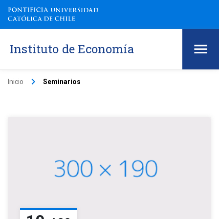
Instituto de Economía
keyboard_arrow_right
Inicio
Seminarios