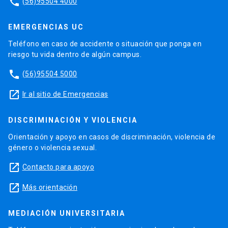
phone
(56)95504 4000
EMERGENCIAS UC
Teléfono en caso de accidente o situación que ponga en
riesgo tu vida dentro de algún campus.
phone
(56)95504 5000
launch
Ir al sitio de Emergencias
DISCRIMINACIÓN Y VIOLENCIA
Orientación y apoyo en casos de discriminación, violencia de
género o violencia sexual.
launch
Contacto para apoyo
launch
Más orientación
MEDIACIÓN UNIVERSITARIA