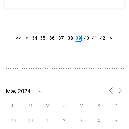
<<
<
34
35
36
37
38
39
40
41
42
>
L
M
M
J
V
S
D
29
30
1
2
3
4
5