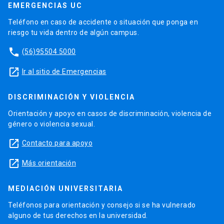
EMERGENCIAS UC
Teléfono en caso de accidente o situación que ponga en
riesgo tu vida dentro de algún campus.
phone
(56)95504 5000
launch
Ir al sitio de Emergencias
DISCRIMINACIÓN Y VIOLENCIA
Orientación y apoyo en casos de discriminación, violencia de
género o violencia sexual.
launch
Contacto para apoyo
launch
Más orientación
MEDIACIÓN UNIVERSITARIA
Teléfonos para orientación y consejo si se ha vulnerado
alguno de tus derechos en la universidad.