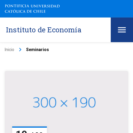
Instituto de Economía
keyboard_arrow_right
Inicio
Seminarios