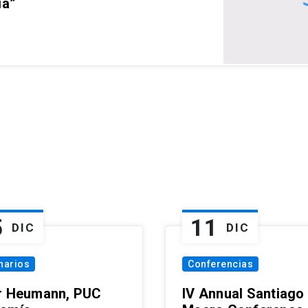
ia”
5
11
DIC
DIC
narios
Conferencias
r Heumann, PUC
IV Annual Santiago