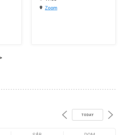
Zoom
>
TODAY
SÁB
DOM