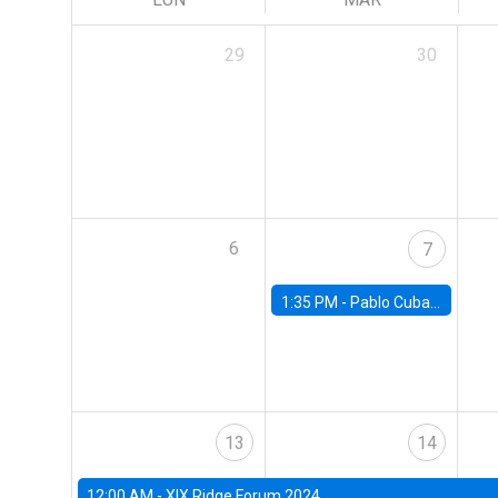
29
30
6
7
1:35 PM -
Pablo Cuba, FED Board
13
14
12:00 AM -
XIX Ridge Forum 2024