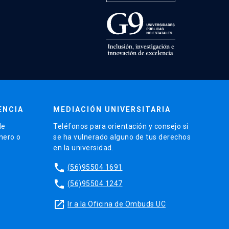
ENCIA
MEDIACIÓN UNIVERSITARIA
de
Teléfonos para orientación y consejo si
énero o
se ha vulnerado alguno de tus derechos
en la universidad.
phone
(56)95504 1691
phone
(56)95504 1247
launch
Ir a la Oficina de Ombuds UC