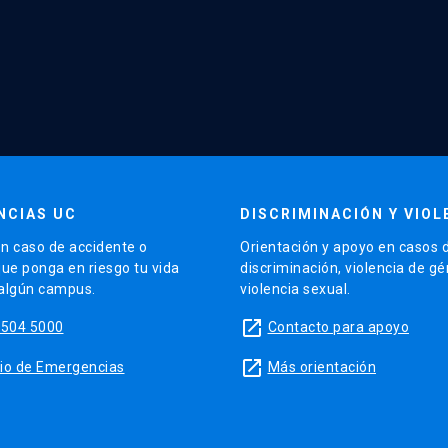
NCIAS UC
DISCRIMINACIÓN Y VIOL
n caso de accidente o
Orientación y apoyo en casos 
que ponga en riesgo tu vida
discriminación, violencia de g
 algún campus.
violencia sexual.
launch
5504 5000
Contacto para apoyo
launch
sitio de Emergencias
Más orientación