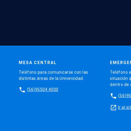
MESA CENTRAL
EMERGE
Teléfono para comunicarse con las
Teléfono e
distintas áreas de la Universidad.
situación 
dentro de
phone
(56)95504 4000
phone
(56)9
launch
Ir al 