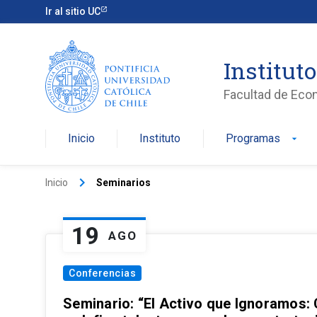
Ir al sitio UC
Institut
Facultad de Eco
Inicio
Instituto
Programas
arrow_drop_down
keyboard_arrow_right
Inicio
Seminarios
19
AGO
Conferencias
Seminario: “El Activo que Ignoramos: