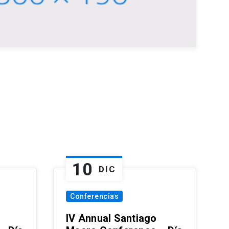
10
DIC
Conferencias
IV Annual Santiago