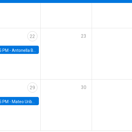
23
22
5 PM -
Antonella Bancalari, Institute for Fiscal Studies (IFS) and Research Associate at University College London (UCL)
30
29
5 PM -
Mateo Uribe-Castro, Universidad de los Andes (Colombia)