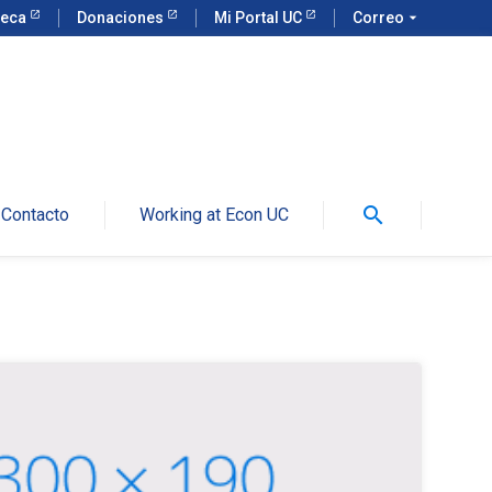
teca
Donaciones
Mi Portal UC
Correo
arrow_drop_down
search
Contacto
Working at Econ UC