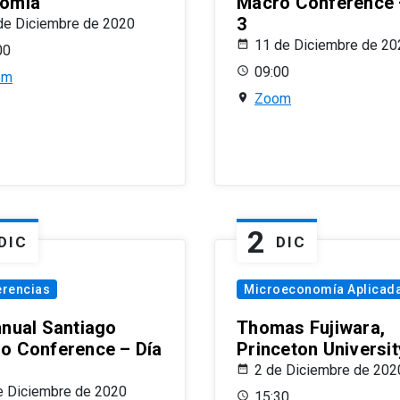
omía
Macro Conference 
3
de Diciembre de 2020
11 de Diciembre de 20
00
09:00
om
Zoom
2
DIC
DIC
erencias
Microeconomía Aplicad
nnual Santiago
Thomas Fujiwara,
o Conference – Día
Princeton Universit
2 de Diciembre de 202
e Diciembre de 2020
15:30