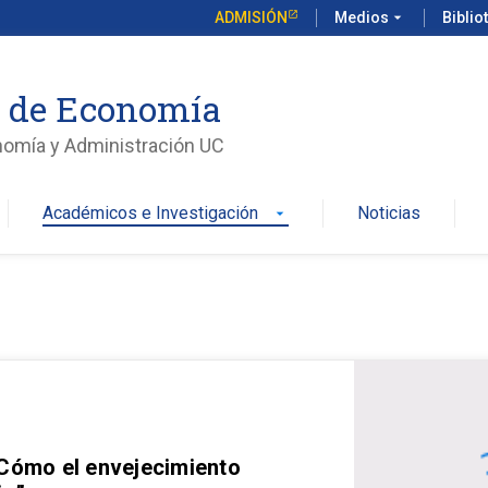
ADMISIÓN
Medios
arrow_drop_down
Biblio
o de Economía
nomía y Administración UC
Académicos e Investigación
Noticias
arrow_drop_down
 Cómo el envejecimiento