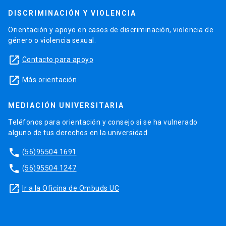
DISCRIMINACIÓN Y VIOLENCIA
Orientación y apoyo en casos de discriminación, violencia de
género o violencia sexual.
launch
Contacto para apoyo
launch
Más orientación
MEDIACIÓN UNIVERSITARIA
Teléfonos para orientación y consejo si se ha vulnerado
alguno de tus derechos en la universidad.
phone
(56)95504 1691
phone
(56)95504 1247
launch
Ir a la Oficina de Ombuds UC