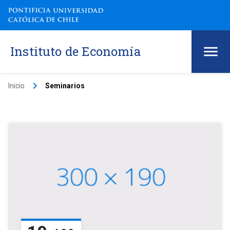
Instituto de Economía
keyboard_arrow_right
Inicio
Seminarios