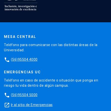
MESA CENTRAL
Teléfono para comunicarse con las distintas áreas de la
Universidad.
phone
(56)95504 4000
EMERGENCIAS UC
Teléfono en caso de accidente o situación que ponga en
riesgo tu vida dentro de algún campus.
phone
(56)95504 5000
launch
Ir al sitio de Emergencias