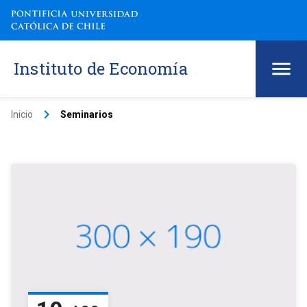
Instituto de Economía
keyboard_arrow_right
Inicio
Seminarios