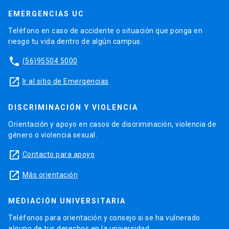
EMERGENCIAS UC
Teléfono en caso de accidente o situación que ponga en
riesgo tu vida dentro de algún campus.
phone
(56)95504 5000
launch
Ir al sitio de Emergencias
DISCRIMINACIÓN Y VIOLENCIA
Orientación y apoyo en casos de discriminación, violencia de
género o violencia sexual.
launch
Contacto para apoyo
launch
Más orientación
MEDIACIÓN UNIVERSITARIA
Teléfonos para orientación y consejo si se ha vulnerado
alguno de tus derechos en la universidad.