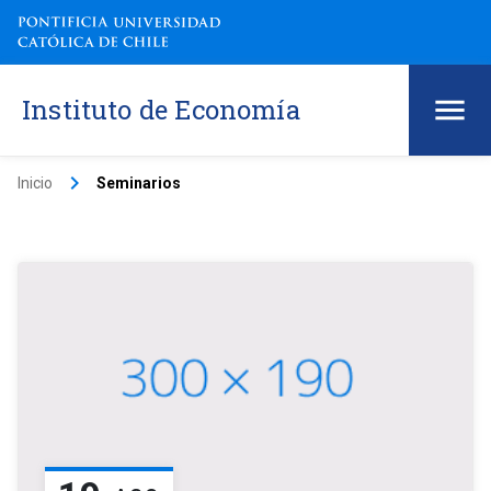
Instituto de Economía
keyboard_arrow_right
Inicio
Seminarios