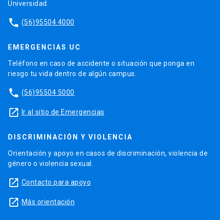
Universidad.
phone
(56)95504 4000
EMERGENCIAS UC
Teléfono en caso de accidente o situación que ponga en
riesgo tu vida dentro de algún campus.
phone
(56)95504 5000
launch
Ir al sitio de Emergencias
DISCRIMINACIÓN Y VIOLENCIA
Orientación y apoyo en casos de discriminación, violencia de
género o violencia sexual.
launch
Contacto para apoyo
launch
Más orientación