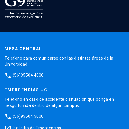
MESA CENTRAL
Teléfono para comunicarse con las distintas áreas de la
Universidad.
phone
(56)95504 4000
EMERGENCIAS UC
Teléfono en caso de accidente o situación que ponga en
riesgo tu vida dentro de algún campus.
phone
(56)95504 5000
launch
Ir al sitio de Emergencias