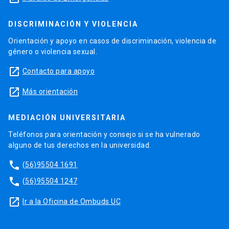
DISCRIMINACIÓN Y VIOLENCIA
Orientación y apoyo en casos de discriminación, violencia de
género o violencia sexual.
launch
Contacto para apoyo
launch
Más orientación
MEDIACIÓN UNIVERSITARIA
Teléfonos para orientación y consejo si se ha vulnerado
alguno de tus derechos en la universidad.
phone
(56)95504 1691
phone
(56)95504 1247
launch
Ir a la Oficina de Ombuds UC