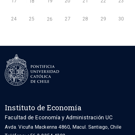
17
19
20
21
22
23
18
24
25
27
28
29
30
26
Instituto de Economía
Facultad de Economía y Administración UC
Avda. Vicuña Mackenna 4860, Macul. Santiago, Chile