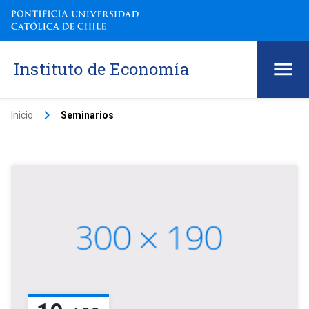
Instituto de Economía
keyboard_arrow_right
Inicio
Seminarios