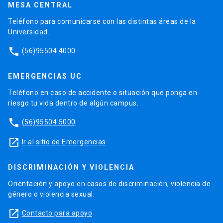
MESA CENTRAL
Teléfono para comunicarse con las distintas áreas de la
Universidad.
phone
(56)95504 4000
EMERGENCIAS UC
Teléfono en caso de accidente o situación que ponga en
riesgo tu vida dentro de algún campus.
phone
(56)95504 5000
launch
Ir al sitio de Emergencias
DISCRIMINACIÓN Y VIOLENCIA
Orientación y apoyo en casos de discriminación, violencia de
género o violencia sexual.
launch
Contacto para apoyo