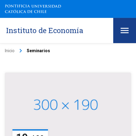
Instituto de Economía
keyboard_arrow_right
Inicio
Seminarios