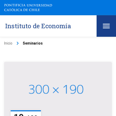
Instituto de Economía
keyboard_arrow_right
Inicio
Seminarios