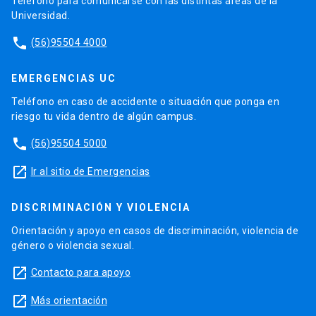
Teléfono para comunicarse con las distintas áreas de la
Universidad.
phone
(56)95504 4000
EMERGENCIAS UC
Teléfono en caso de accidente o situación que ponga en
riesgo tu vida dentro de algún campus.
phone
(56)95504 5000
launch
Ir al sitio de Emergencias
DISCRIMINACIÓN Y VIOLENCIA
Orientación y apoyo en casos de discriminación, violencia de
género o violencia sexual.
launch
Contacto para apoyo
launch
Más orientación