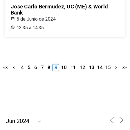
Jose Carlo Bermudez, UC (ME) & World
Bank
5 de Junio de 2024
13:35 a 14:35
<<
<
4
5
6
7
8
9
10
11
12
13
14
15
>
>>