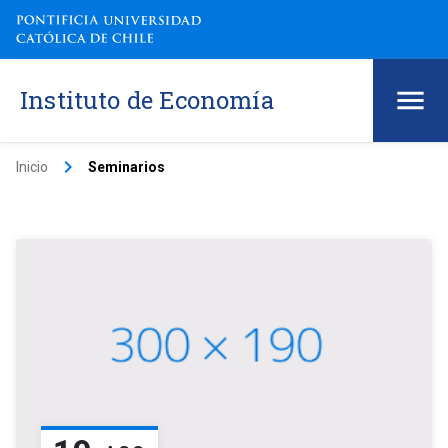
Instituto de Economía
keyboard_arrow_right
Inicio
Seminarios