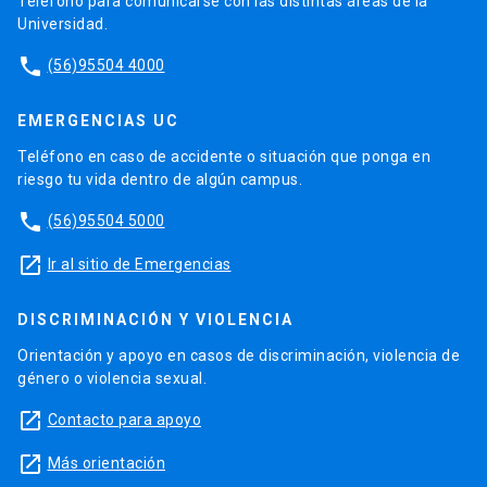
Teléfono para comunicarse con las distintas áreas de la
Universidad.
phone
(56)95504 4000
EMERGENCIAS UC
Teléfono en caso de accidente o situación que ponga en
riesgo tu vida dentro de algún campus.
phone
(56)95504 5000
launch
Ir al sitio de Emergencias
DISCRIMINACIÓN Y VIOLENCIA
Orientación y apoyo en casos de discriminación, violencia de
género o violencia sexual.
launch
Contacto para apoyo
launch
Más orientación