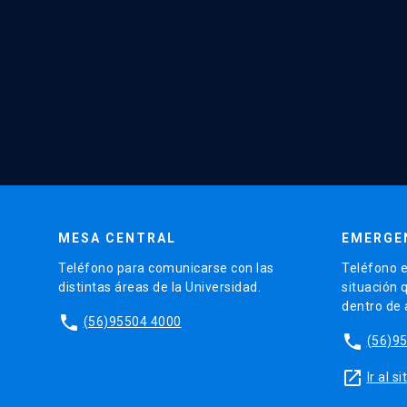
MESA CENTRAL
EMERGE
Teléfono para comunicarse con las
Teléfono e
distintas áreas de la Universidad.
situación 
dentro de
phone
(56)95504 4000
phone
(56)9
launch
Ir al 