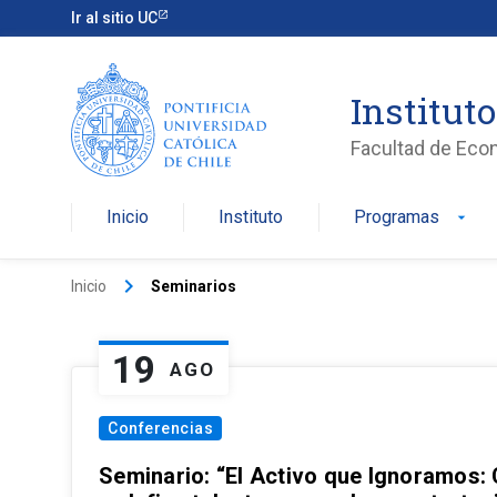
Ir al sitio UC
Institut
Facultad de Eco
Inicio
Instituto
Programas
arrow_drop_down
keyboard_arrow_right
Inicio
Seminarios
19
AGO
Conferencias
Seminario: “El Activo que Ignoramos: