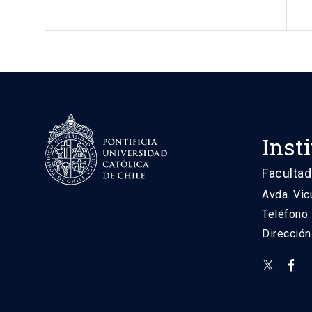
Inst
Facultad
Avda. Vic
Teléfono
Direcció