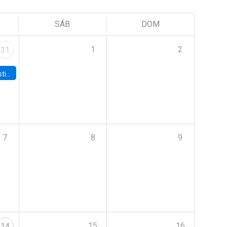
SÁB
DOM
1
2
31
 Board
7
8
9
15
16
14