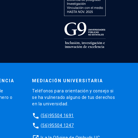
ENCIA
MEDIACIÓN UNIVERSITARIA
de
Teléfonos para orientación y consejo si
énero o
se ha vulnerado alguno de tus derechos
en la universidad.
phone
(56)95504 1691
phone
(56)95504 1247
launch
Ir a la Oficina de Ombuds UC