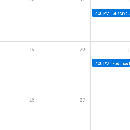
2:00 PM -
Gustavo González - Banco Central d
19
20
2:00 PM -
Federico Huneeus - Banco Central de C
26
27