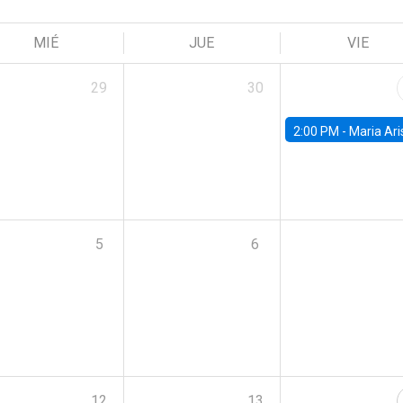
MIÉ
JUE
VIE
29
30
2:00 PM -
Maria Aristizabal-Ramirez, FED
5
6
12
13