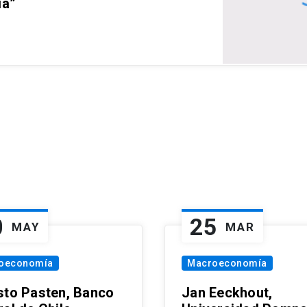
ia”
0
25
MAY
MAR
oeconomía
Macroeconomía
sto Pasten, Banco
Jan Eeckhout,