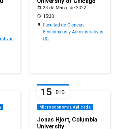
eu
University of Chicago
23 de Marzo de 2022
15:30
Facultad de Ciencias
Económicas y Administrativas
rativas
UC
15
DIC
a
Microeconomía Aplicada
Jonas Hjort, Columbia
University