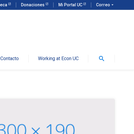
teca
Donaciones
Mi Portal UC
Correo
arrow_drop_down
search
Contacto
Working at Econ UC