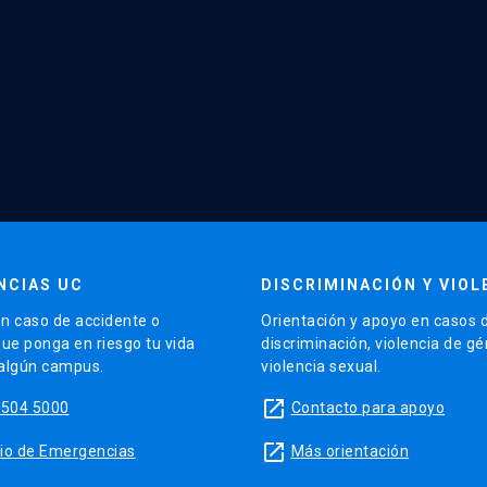
NCIAS UC
DISCRIMINACIÓN Y VIOL
n caso de accidente o
Orientación y apoyo en casos 
que ponga en riesgo tu vida
discriminación, violencia de g
 algún campus.
violencia sexual.
launch
5504 5000
Contacto para apoyo
launch
sitio de Emergencias
Más orientación