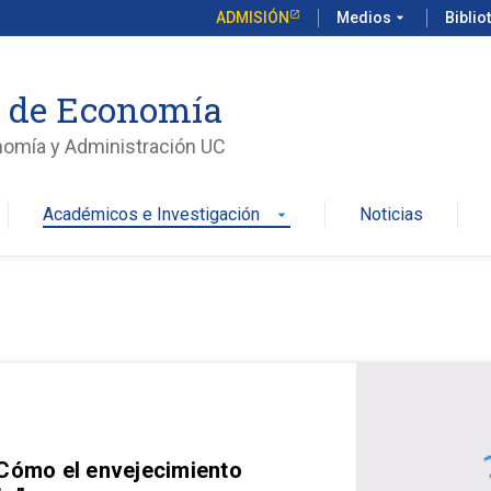
ADMISIÓN
Medios
arrow_drop_down
Biblio
o de Economía
nomía y Administración UC
Académicos e Investigación
Noticias
arrow_drop_down
 Cómo el envejecimiento