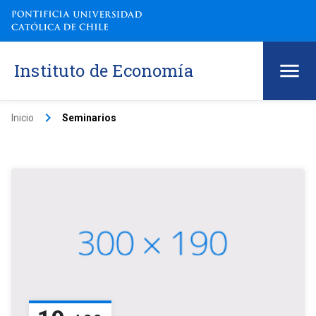
Instituto de Economía
keyboard_arrow_right
Inicio
Seminarios