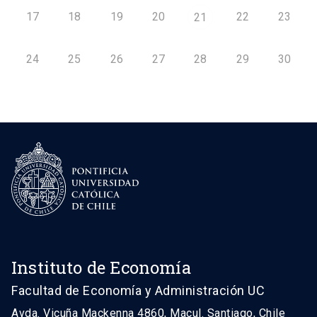
17
18
19
20
22
23
21
24
25
26
27
28
29
30
Instituto de Economía
Facultad de Economía y Administración UC
Avda. Vicuña Mackenna 4860, Macul. Santiago, Chile