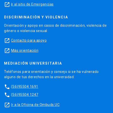
launch
Ir al sitio de Emergencias
DISCRIMINACIÓN Y VIOLENCIA
Orientación y apoyo en casos de discriminación, violencia de
género o violencia sexual.
launch
Contacto para apoyo
launch
Más orientación
MEDIACIÓN UNIVERSITARIA
Teléfonos para orientación y consejo si se ha vulnerado
alguno de tus derechos en la universidad.
phone
(56)95504 1691
phone
(56)95504 1247
launch
Ir a la Oficina de Ombuds UC