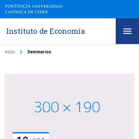
Instituto de Economía
keyboard_arrow_right
Inicio
Seminarios