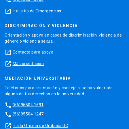
launch
Ir al sitio de Emergencias
DISCRIMINACIÓN Y VIOLENCIA
Orientación y apoyo en casos de discriminación, violencia de
género o violencia sexual.
launch
Contacto para apoyo
launch
Más orientación
MEDIACIÓN UNIVERSITARIA
Teléfonos para orientación y consejo si se ha vulnerado
alguno de tus derechos en la universidad.
phone
(56)95504 1691
phone
(56)95504 1247
launch
Ir a la Oficina de Ombuds UC