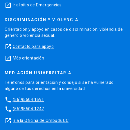
launch
Ir al sitio de Emergencias
DISCRIMINACIÓN Y VIOLENCIA
Orientación y apoyo en casos de discriminación, violencia de
género o violencia sexual.
launch
Contacto para apoyo
launch
Más orientación
MEDIACIÓN UNIVERSITARIA
Teléfonos para orientación y consejo si se ha vulnerado
alguno de tus derechos en la universidad.
phone
(56)95504 1691
phone
(56)95504 1247
launch
Ir a la Oficina de Ombuds UC