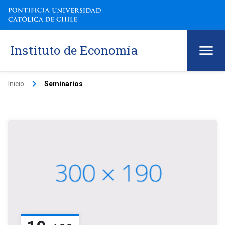
Instituto de Economía
keyboard_arrow_right
Inicio
Seminarios