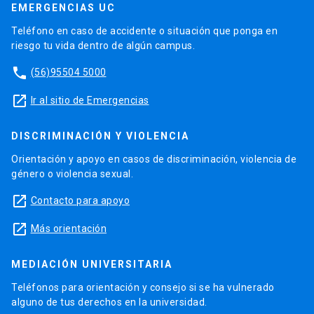
EMERGENCIAS UC
Teléfono en caso de accidente o situación que ponga en
riesgo tu vida dentro de algún campus.
phone
(56)95504 5000
launch
Ir al sitio de Emergencias
DISCRIMINACIÓN Y VIOLENCIA
Orientación y apoyo en casos de discriminación, violencia de
género o violencia sexual.
launch
Contacto para apoyo
launch
Más orientación
MEDIACIÓN UNIVERSITARIA
Teléfonos para orientación y consejo si se ha vulnerado
alguno de tus derechos en la universidad.