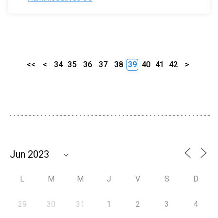
<<
<
34
35
36
37
38
39
40
41
42
>
L
M
M
J
V
S
D
29
30
31
1
2
3
4