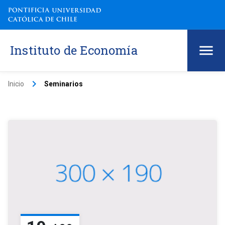
Instituto de Economía
keyboard_arrow_right
Inicio
Seminarios