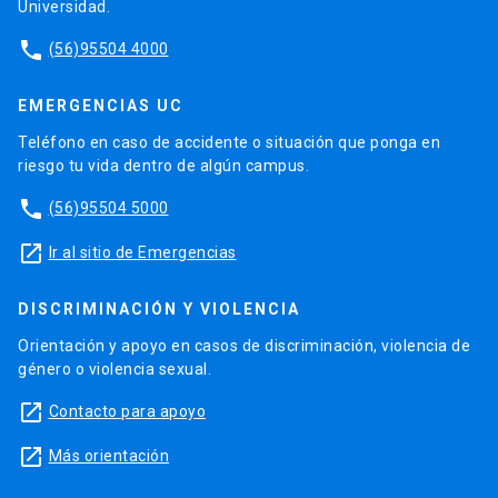
Universidad.
phone
(56)95504 4000
EMERGENCIAS UC
Teléfono en caso de accidente o situación que ponga en
riesgo tu vida dentro de algún campus.
phone
(56)95504 5000
launch
Ir al sitio de Emergencias
DISCRIMINACIÓN Y VIOLENCIA
Orientación y apoyo en casos de discriminación, violencia de
género o violencia sexual.
launch
Contacto para apoyo
launch
Más orientación