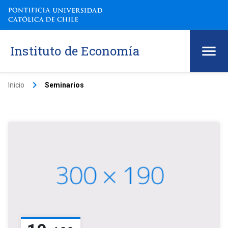
Instituto de Economía
keyboard_arrow_right
Inicio
Seminarios