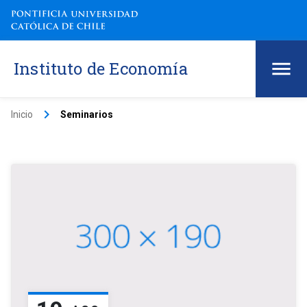
Instituto de Economía
keyboard_arrow_right
Inicio
Seminarios