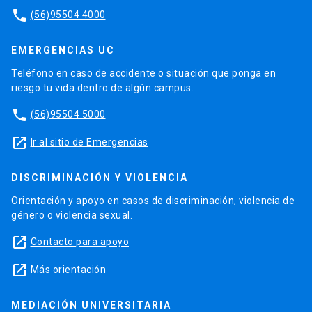
phone
(56)95504 4000
EMERGENCIAS UC
Teléfono en caso de accidente o situación que ponga en
riesgo tu vida dentro de algún campus.
phone
(56)95504 5000
launch
Ir al sitio de Emergencias
DISCRIMINACIÓN Y VIOLENCIA
Orientación y apoyo en casos de discriminación, violencia de
género o violencia sexual.
launch
Contacto para apoyo
launch
Más orientación
MEDIACIÓN UNIVERSITARIA